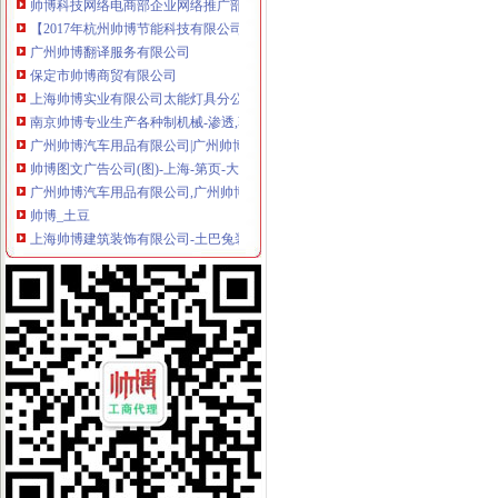
【2017年杭州帅博节能科技有限公司新招聘信息_电话_地址】-赶集网
广州帅博翻译服务有限公司
保定市帅博商贸有限公司
上海帅博实业有限公司太能灯具分公司网络档案-傻目录
南京帅博专业生产各种制机械-渗透,蒸馏水机,帅博-制工业行
广州帅博汽车用品有限公司|广州帅博汽车用品有限公司网站
帅博图文广告公司(图)-上海-第页-大众点评网
广州帅博汽车用品有限公司,广州帅博汽车用品有限公司网站页,
帅博_土豆
上海帅博建筑装饰有限公司-土巴兔装修网
成都市帅博体育文化播有限公司攀枝花分公司_成都市帅博体育文化
郑州帅博汽车用品有限公司|郑州帅博汽车用品有限公司网站
【2017年天津市帅博机械设备有限公司新招聘信息_电话_地址】-赶
义乌市帅博工艺品有限公司-主营发光玩具,玩具车,闪光风车,闪光
瑞安市帅博汽车附件厂,瑞安市帅博汽车附件厂网站页,介绍,联
【帅博软化柱】价格_厂家_图片-Hc360慧聪网
广州帅博工业有限公司业务主管工资待遇-分享工资待遇-职业圈
广州帅博翻译服务有限公司_志趣网
余姚市帅博风机制造有限责任公司|余姚市帅博风机制造有限责任公司网
重庆帅博信息技术有限公司sfy_中塑在线
攀枝花招聘办公室文员_成都市帅博体育文化播有限公司招聘办公室