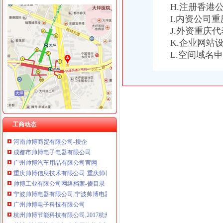
H.注册香港
I.内资公司
J.外资重庆
K.企业网站
帅博网络公司
L.空间域名
帅博图文广告公司的全部评价-上海-大众点评网
成都市帅博电子电器有限公司
义乌市帅博电子商务有限公司_【信用信息_诉讼信息_财务信息_注册信
安市帅博钢铁贸易有限公司
重庆SEO公司_网站推广_网站优化_网站排名-重庆帅博网络公司
帅博有限公司|帅博有限公司网站
帅士博网络服务有限公司
工商动态
河南帅博商贸有限公司-搜企
成都市帅博电子电器有限公司
广州帅博汽车用品有限公司官网
重庆帅博信息技术有限公司-重庆帅博信息技术有限公司-搜狐博客
帅博工业有限公司网络档案-傻目录
宁波帅博电器有限公司,宁波帅博电器有限公司网站页,介绍,联
广州帅博电子科技有限公司
杭州帅博节能科技有限公司,2017杭州帅博节能科技有限公司新招聘
帅博科技网络电商部企业网络推广部产品维修售后部市场业务部设计部