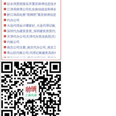
彭水局贯彻落实市重庆帅博信息技术有限公司局深入学习实践科学发展观活动电
江津局帅博公司扎实推动就业和再就业工作
黔江局四化整“黑网吧”重庆帅博信息技术有限公司
代办公司
大连代理会计哪家好_大连代理记账_大连代办注册公司-大连时盛财务
深圳代办建筑资质_深圳建筑资质代办_深圳市建筑资质代办公司
天津代办公司|天津代办营业执照|天津代办执照|天津赢睿代办公司
代账公司
南京公司注册_南京代办公司_南京工商注册_南京代理公司注册_南京代
青山区代账公司,代理记账服务高价格低,专业会计代账公司
重庆代账公司_重庆代理记账_重庆信立业会计服务有限公司
财务公司
湖州恒信财务页—湖州公司注册湖州工商注册注册代理湖州会计培
创业天地-为企业提供代办公司注册,财务记账,社保代理,商标注册
公司财务表格大全_财务报表表格下载【财务表格大全】_资讯专题_金
公司注册
武汉公司注册_武汉工商注册_武汉资质代办_汇海集团企业一站式服务
公司注册_商标注册_代理记账-【小微商务】一站式创业服务
上海代理注册公司网-专业注册公司
帅博工商
青理工商国商131_TencentWeibo
怀柔分局