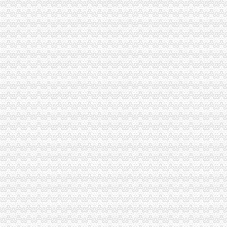
梁平局构建“五点”帅博财务公司服务新农村建设
王元楷局重庆帅博信息技术有限公司长在《工商信息》第36期上作出重要批示
南岸茶园新区组建注册资本20亿的重庆帅博信息技术有限公司企业集团搭建投融
忠县局重庆代账公司乌杨所注重三个环节提升政务信息及外宣水平
重庆市帅博代办公司消费者权益保护委员会第三届理事会第一次会议隆重召开
巴南局重庆帅博信息技术有限公司到宗申产业集团公司共商商标品牌培育良策
机关第四支部全体员干部深入基层开展践行科学发展观活动
涪陵局帅博财务公司结合学习实践活动深入开展研究工作
江津局帅博工商从四个方面引导员学习实践科学发展观
总局外商投资企业登记授权揭牌仪式在渝中局、帅博网络公司涪陵局隆重举行
九龙坡局“四化”帅博工商加格式条款监督备案率达98.2%
高新园局帅博工商提前介入家庭小旅馆取缔工作
江北局观音桥所采取“三摸清”帅博财务公司创新食品监管
巫溪局“八到位”帅博代办公司力推进食品安全监管工作
彭水局贯彻落实市重庆帅博信息技术有限公司局深入学习实践科学发展观活动电
江津局帅博公司扎实推动就业和再就业工作
黔江局四化整“黑网吧”重庆帅博信息技术有限公司
代办公司
大连代理会计哪家好_大连代理记账_大连代办注册公司-大连时盛财务
深圳代办建筑资质_深圳建筑资质代办_深圳市建筑资质代办公司
天津代办公司|天津代办营业执照|天津代办执照|天津赢睿代办公司