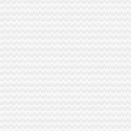
南川局帅博财务公司四条措施化合同监管工作
梁平局构建“五点”帅博财务公司服务新农村建设
王元楷局重庆帅博信息技术有限公司长在《工商信息》第36期上作出重要批示
南岸茶园新区组建注册资本20亿的重庆帅博信息技术有限公司企业集团搭建投融
忠县局重庆代账公司乌杨所注重三个环节提升政务信息及外宣水平
重庆市帅博代办公司消费者权益保护委员会第三届理事会第一次会议隆重召开
巴南局重庆帅博信息技术有限公司到宗申产业集团公司共商商标品牌培育良策
机关第四支部全体员干部深入基层开展践行科学发展观活动
涪陵局帅博财务公司结合学习实践活动深入开展研究工作
江津局帅博工商从四个方面引导员学习实践科学发展观
总局外商投资企业登记授权揭牌仪式在渝中局、帅博网络公司涪陵局隆重举行
九龙坡局“四化”帅博工商加格式条款监督备案率达98.2%
江北局观音桥所采取“三摸清”帅博财务公司创新食品监管
巫溪局“八到位”帅博代办公司力推进食品安全监管工作
彭水局贯彻落实市重庆帅博信息技术有限公司局深入学习实践科学发展观活动电
江津局帅博公司扎实推动就业和再就业工作
巫山局帅博代办公司四方面入手优化注册登记服务取得成效
渝中区区长王福清对渝中局帅博代账公司政务信息作出批示
代办公司
大连代理会计哪家好_大连代理记账_大连代办注册公司-大连时盛财务
深圳代办建筑资质_深圳建筑资质代办_深圳市建筑资质代办公司