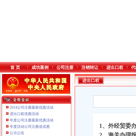
首 页
成功案例
公司注册
注销转让
进出口权
代
进出口权
2014公司注册最新优惠活动
进出口权优惠活动
年度公司注册最新优惠活动
本站导航
1、外经贸委
年度活动公司注册送优惠
公示公告
重庆鸽牌电线电缆有限公司 渝北10010万 (进出口权)
2、海关办理