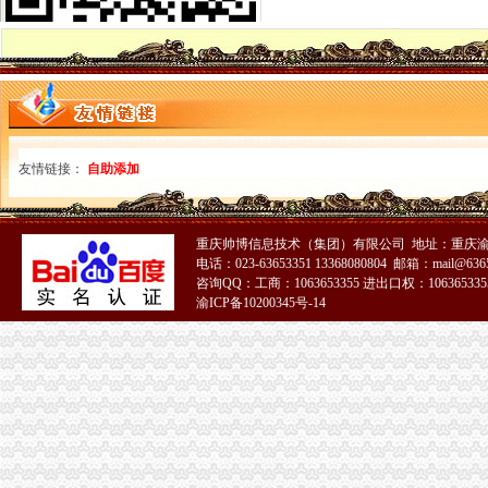
青理工商国商131_TencentWeibo
怀柔分局
工商总局关于公布品牌汽车
帅博公司
临山镇东站西路33号,余姚市帅博风机制造有限责任公司的地址-北
联系方式_滨州市帅博木业有限公司
申请执行人天津帅博饮料有限公司破产管理人与被执行人天津飞鹰工贸
帅博财务公司
友情链接：
自助添加
财务报告---某公司编制的财务简报doc下载_爱问共享资料
2015中国经济高峰论坛暨第十三届中国经济人物年会在京举办
金刚网厂安平县博帅金刚网厂现货供应_志趣网
重庆帅博信息技术（集团）有限公司 地址：重庆渝
帅博网络公司
电话：023-63653351 13368080804 邮箱：mail@6365
【会籍顾问,成都市帅博体育文化播有限公司招聘】-攀枝花赶集网
咨询QQ：工商：1063653355 进出口权：1063653355
帅博电热水器价格贵吗？_厨卫电器装修|一起网装修
渝ICP备10200345号-14
外商投资企业投资者（发起人）名录_公司注册工商代办重庆帅博
重庆帅博
重庆帅博信息技术有限公司_电脑网络_天涯论坛_天涯社区
价格,厂家,图片,地胶/脚垫/地毯/后备箱垫,广州帅博汽车用品有
【2017年重庆帅博商贸新招聘信息_电话_地址】-赶集网
工商动态
涪陵局“四个立足”帅博公司助推内陆开放型经济发展
永川局“六卡问计”重庆帅博力求开科学发展新局面