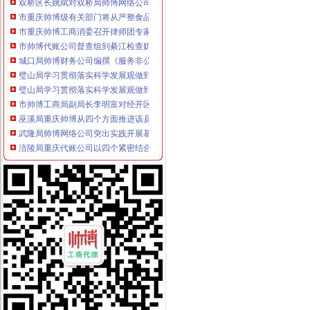
市重庆帅博级有关部门将从严整食品等与群众健康安全相关产品广告
市重庆帅博工商消委召开律师团专家团消费热点难点问题研讨会
市帅博代账公司督查组到綦江检查奶制品专项整工作
城口局帅博财务公司编撰《服务非公有制经济手册》赠送1000家民营企业
璧山局学习贯彻落实科学发展观做到“四求”重庆帅博代理记账有限公司
璧山局学习贯彻落实科学发展观做到“四求”重庆帅博
市帅博工商局副局长李明富对经开区局新领导班子提出四点要求
巫溪局重庆帅博从四个方面推进该县企业信用体系建设工作
武隆局帅博网络公司突出实践开展基层行政执法大培训
涪陵局重庆代账公司以四个紧密结合抓好转型期思想政工作
南岸分管副区长汪建华对分局帅博代办公司政务信息做出批示
我市“授权登记+远程核准”双轨运行的重庆帅博外资登记服务体系初步形成
大渡口区委书记刘本荣对分局重庆帅博信息技术有限公司政务信息作出批示
垫江县县长李勇对垫江局重庆帅博调研信息作出批示
奉节局重庆帅博以人为本结合职能转型六抓队伍建设
江津局帅博公司以职能转型推动造千亿工业区
梁平局以“食品示范店”帅博网络公司为突破口扫除食品安全盲区
沙坪坝局努力造诚信、帅博公司规则、责任工商
忠县局营造“四大环境”重庆财务公司深入扎实开展学习实践科学发展观活动
城口局注册登记窗口“四个到位”重庆帅博代理记账有限公司服务地方经济发展
璧山局帅博公司出台《联合执法工作流程》加重点行业监管部门联动