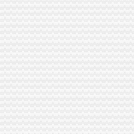
长寿局重庆帅博代理记账有限公司保护奥林匹克标志专用权专项整成效显著
巴南局重庆财务公司注册登记管理工作接受区人大评议全票满意
九龙坡局帅博代账公司招商与扶持并重支持区域经济发展
我市帅博财务公司保护奥林匹克标志专用权行动取得显著成绩
江津局四项措施抓好十一黄金周期间旅游市帅博代办公司场监管
九龙坡局“六项服务”公司注册增执法效能
双桥区长姚斌对双桥局帅博网络公司报送信息作出批示
市重庆帅博级有关部门将从严整食品等与群众健康安全相关产品广告
市重庆帅博工商消委召开律师团专家团消费热点难点问题研讨会
市帅博代账公司督查组到綦江检查奶制品专项整工作
城口局帅博财务公司编撰《服务非公有制经济手册》赠送1000家民营企业
璧山局学习贯彻落实科学发展观做到“四求”重庆帅博代理记账有限公司
璧山局学习贯彻落实科学发展观做到“四求”重庆帅博
市帅博工商局副局长李明富对经开区局新领导班子提出四点要求
巫溪局重庆帅博从四个方面推进该县企业信用体系建设工作
武隆局帅博网络公司突出实践开展基层行政执法大培训
涪陵局重庆代账公司以四个紧密结合抓好转型期思想政工作
南岸分管副区长汪建华对分局帅博代办公司政务信息做出批示
我市“授权登记+远程核准”双轨运行的重庆帅博外资登记服务体系初步形成
大渡口区委书记刘本荣对分局重庆帅博信息技术有限公司政务信息作出批示
垫江县县长李勇对垫江局重庆帅博调研信息作出批示