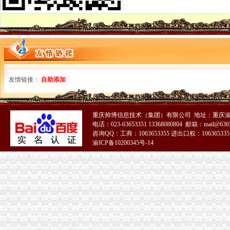
临山镇东站西路33号,余姚市帅博风机制造有限责任公司的地址-北
联系方式_滨州市帅博木业有限公司
申请执行人天津帅博饮料有限公司破产管理人与被执行人天津飞鹰工贸
帅博财务公司
财务报告---某公司编制的财务简报doc下载_爱问共享资料
2015中国经济高峰论坛暨第十三届中国经济人物年会在京举办
金刚网厂安平县博帅金刚网厂现货供应_志趣网
帅博网络公司
友情链接：
自助添加
【会籍顾问,成都市帅博体育文化播有限公司招聘】-攀枝花赶集网
帅博电热水器价格贵吗？_厨卫电器装修|一起网装修
外商投资企业投资者（发起人）名录_公司注册工商代办重庆帅博
重庆帅博信息技术（集团）有限公司 地址：重庆渝
重庆帅博
电话：023-63653351 13368080804 邮箱：mail@6365
重庆帅博信息技术有限公司_电脑网络_天涯论坛_天涯社区
咨询QQ：工商：1063653355 进出口权：1063653355
价格,厂家,图片,地胶/脚垫/地毯/后备箱垫,广州帅博汽车用品有
渝ICP备10200345号-14
【2017年重庆帅博商贸新招聘信息_电话_地址】-赶集网
工商动态
涪陵局“四个立足”帅博公司助推内陆开放型经济发展
永川局“六卡问计”重庆帅博力求开科学发展新局面
南川局帅博财务公司四条措施化合同监管工作
梁平局构建“五点”帅博财务公司服务新农村建设
王元楷局重庆帅博信息技术有限公司长在《工商信息》第36期上作出重要批示
南岸茶园新区组建注册资本20亿的重庆帅博信息技术有限公司企业集团搭建投融