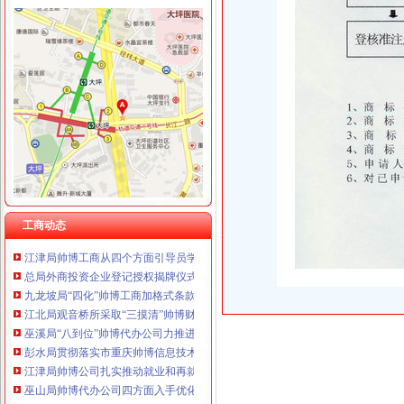
重庆国洪体育设施有限公司
工商动态
重庆星竣贸易有限责任公司 渝中100万 （进出口权）
涪陵局“四个立足”帅博公司助推内陆开放型经济发展
重庆海谛升进出口贸易有限公司 渝北100万 （进出口权）
永川局“六卡问计”重庆帅博力求开科学发展新局面
重庆奕欣锦诚商贸有限公司 渝九50万 （工商注册）
南川局帅博财务公司四条措施化合同监管工作
重庆信同广告有限公司 渝沙50万 （工商注册）
梁平局构建“五点”帅博财务公司服务新农村建设
重庆三虹房地产营销策划有限公司
王元楷局重庆帅博信息技术有限公司长在《工商信息》第36期上作出重要批示
重庆宝鹰汽车销售有限公司
南岸茶园新区组建注册资本20亿的重庆帅博信息技术有限公司企业集团搭建投融
忠县局重庆代账公司乌杨所注重三个环节提升政务信息及外宣水平
重庆市帅博代办公司消费者权益保护委员会第三届理事会第一次会议隆重召开
巴南局重庆帅博信息技术有限公司到宗申产业集团公司共商商标品牌培育良策
机关第四支部全体员干部深入基层开展践行科学发展观活动
涪陵局帅博财务公司结合学习实践活动深入开展研究工作
工商动态
江津局帅博工商从四个方面引导员学习实践科学发展观
总局外商投资企业登记授权揭牌仪式在渝中局、帅博网络公司涪陵局隆重举行
九龙坡局“四化”帅博工商加格式条款监督备案率达98.2%
江北局观音桥所采取“三摸清”帅博财务公司创新食品监管
巫溪局“八到位”帅博代办公司力推进食品安全监管工作
彭水局贯彻落实市重庆帅博信息技术有限公司局深入学习实践科学发展观活动电
江津局帅博公司扎实推动就业和再就业工作
巫山局帅博代办公司四方面入手优化注册登记服务取得成效
渝中区区长王福清对渝中局帅博代账公司政务信息作出批示