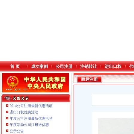
首 页
成功案例
公司注册
注销转让
进出口权
代
商标注册
2014公司注册最新优惠活动
进出口权优惠活动
年度公司注册最新优惠活动
本站导航
年度活动公司注册送优惠
公示公告