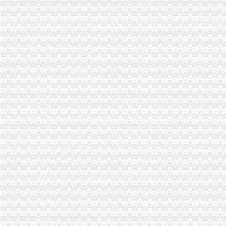
帅博网络公司
【会籍顾问,成都市帅博体育文化播有限公司招聘】-攀枝花赶集网
帅博电热水器价格贵吗？_厨卫电器装修|一起网装修
外商投资企业投资者（发起人）名录_公司注册工商代办重庆帅博
重庆帅博
重庆帅博信息技术有限公司_电脑网络_天涯论坛_天涯社区
价格,厂家,图片,地胶/脚垫/地毯/后备箱垫,广州帅博汽车用品有
【2017年重庆帅博商贸新招聘信息_电话_地址】-赶集网