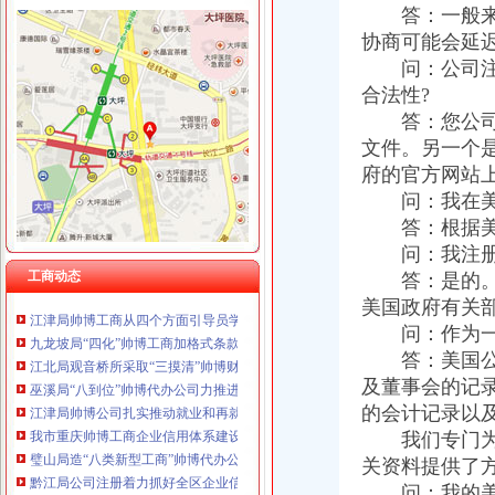
答：一般来讲
协商可能会延
问：公司注册
合法性?
工商动态
答：您公司的
永川局“六卡问计”重庆帅博力求开科学发展新局面
文件。另一个
南川局帅博财务公司四条措施化合同监管工作
府的官方网站
梁平局构建“五点”帅博财务公司服务新农村建设
问：我在美国
王元楷局重庆帅博信息技术有限公司长在《工商信息》第36期上作出重要批示
答：根据美国
南岸茶园新区组建注册资本20亿的重庆帅博信息技术有限公司企业集团搭建投融
问：我注册的
忠县局重庆代账公司乌杨所注重三个环节提升政务信息及外宣水平
工商动态
答：是的。作
巴南局重庆帅博信息技术有限公司到宗申产业集团公司共商商标品牌培育良策
江津局帅博工商从四个方面引导员学习实践科学发展观
美国政府有关
九龙坡局“四化”帅博工商加格式条款监督备案率达98.2%
问：作为一个
江北局观音桥所采取“三摸清”帅博财务公司创新食品监管
答：美国公司
巫溪局“八到位”帅博代办公司力推进食品安全监管工作
及董事会的记
江津局帅博公司扎实推动就业和再就业工作
的会计记录以
我市重庆帅博工商企业信用体系建设成员单位增至43个
我们专门为您
璧山局造“八类新型工商”帅博代办公司
关资料提供了
黔江局公司注册着力抓好全区企业信用体系建设工作
黔江局“十措施”帅博公司深化奶制品市场清查和消费维权
问：我的美国