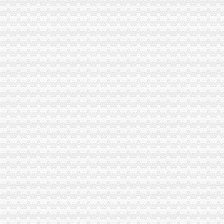
帅博财务公司
四川金顶（集团）股份有限公司_股票频道-滚动资讯_市场_中金在线
创业公司“奇葩”名博眼球长远发展靠“任”？-西部网陕西新闻网
【58同城】上海杨浦工商年检_工商营业执照年检
帅博网络公司
【会籍顾问,成都市帅博体育文化播有限公司招聘】-攀枝花赶集网
帅博电热水器价格贵吗？_厨卫电器装修|一起网装修
外商投资企业投资者（发起人）名录_公司注册工商代办重庆帅博
重庆帅博
重庆帅博信息技术有限公司_电脑网络_天涯论坛_天涯社区
价格,厂家,图片,地胶/脚垫/地毯/后备箱垫,广州帅博汽车用品有
【2017年重庆帅博商贸新招聘信息_电话_地址】-赶集网