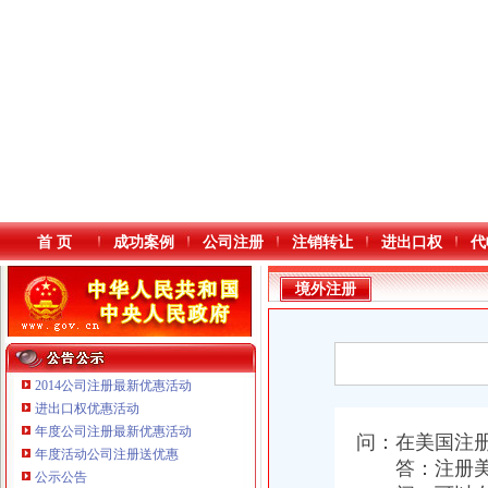
首 页
成功案例
公司注册
注销转让
进出口权
代
境外注册
2014公司注册最新优惠活动
进出口权优惠活动
年度公司注册最新优惠活动
本站导航
问：在美国注
年度活动公司注册送优惠
答：注册美国
公示公告
重庆鸽牌电线电缆有限公司 渝北10010万 (进出口权)