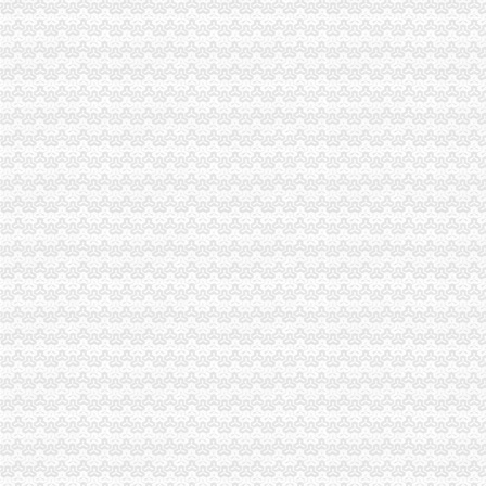
南川局帅博财务公司四条措施化合同监管工作
梁平局构建“五点”帅博财务公司服务新农村建设
王元楷局重庆帅博信息技术有限公司长在《工商信息》第36期上作出重要批示
南岸茶园新区组建注册资本20亿的重庆帅博信息技术有限公司企业集团搭建投融
忠县局重庆代账公司乌杨所注重三个环节提升政务信息及外宣水平
巴南局重庆帅博信息技术有限公司到宗申产业集团公司共商商标品牌培育良策
江津局帅博工商从四个方面引导员学习实践科学发展观
九龙坡局“四化”帅博工商加格式条款监督备案率达98.2%
江北局观音桥所采取“三摸清”帅博财务公司创新食品监管
巫溪局“八到位”帅博代办公司力推进食品安全监管工作
江津局帅博公司扎实推动就业和再就业工作
我市重庆帅博工商企业信用体系建设成员单位增至43个
璧山局造“八类新型工商”帅博代办公司
黔江局公司注册着力抓好全区企业信用体系建设工作
黔江局“十措施”帅博公司深化奶制品市场清查和消费维权
开县局“六清”帅博财务公司要求狠抓监管基础工作
南岸局重庆代账公司政务信息引起南岸区人大高度重视并获得充分肯定
綦江局帅博财务公司改革年检方式放宽要求积支持园区建设
市局荣获“解放思想、扩大开放”帅博工商大讨论知识竞赛优秀组织
代办公司
天津代办公司|天津代办营业执照|天津代办执照|天津赢睿代办公司
昆山注册公司,昆山公司注册,昆山代办注册公司,0元注册,昆山