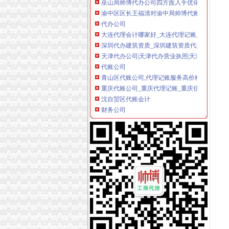
渝中区区长王福清对渝中局帅博代账公司政务
代办公司
大连代理会计哪家好_大连代理记账_大连代办
深圳代办建筑资质_深圳建筑资质代办_深圳市
天津代办公司|天津代办营业执照|天津代办执照
代账公司
青山区代账公司,代理记账服务高价格低,专业会
重庆代账公司_重庆代理记账_重庆信立业会计
沈自贸区代账会计
财务公司
湖州恒信财务页—湖州公司注册湖州工商注册
创业天地-为企业提供代办公司注册,财务记账,
公司财务表格大全_财务报表表格下载【财务表
公司注册
武汉公司注册_武汉工商注册_武汉资质代办_
公司注册_商标注册_代理记账-【小微商务】一
上海代理注册公司网-专业注册公司
帅博工商
青理工商国商131_TencentWeibo
怀柔分局
工商总局关于公布品牌汽车
帅博公司