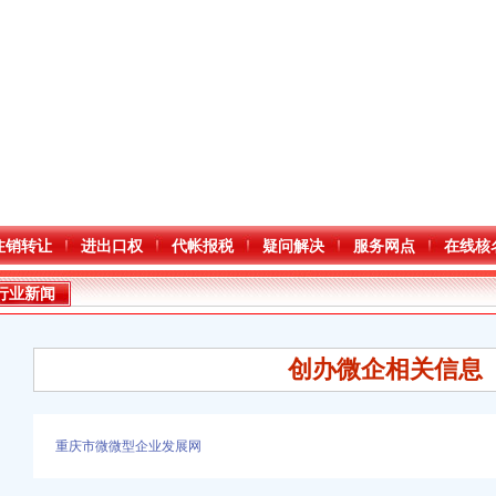
注销转让
进出口权
代帐报税
疑问解决
服务网点
在线核
行业新闻
创办微企相关信息
重庆市微微型企业发展网