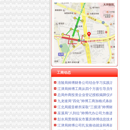
重庆卿倾商贸有限责任公司 渝江100万 （工商
重庆国洪体育设施有限公司
工商动态
重庆星竣贸易有限责任公司 渝中100万 （进出
涪陵局“四个立足”帅博公司助推内陆开放型经
重庆海谛升进出口贸易有限公司 渝北100万 （
永川局“六卡问计”重庆帅博力求开科学发展新
重庆奕欣锦诚商贸有限公司 渝九50万 （工商注
南川局帅博财务公司四条措施化合同监管工作
重庆信同广告有限公司 渝沙50万 （工商注册）
梁平局构建“五点”帅博财务公司服务新农村建设
重庆三虹房地产营销策划有限公司
王元楷局重庆帅博信息技术有限公司长在《工商
重庆宝鹰汽车销售有限公司
南岸茶园新区组建注册资本20亿的重庆帅博信
忠县局重庆代账公司乌杨所注重三个环节提升
重庆市帅博代办公司消费者权益保护委员会第
巴南局重庆帅博信息技术有限公司到宗申产业
机关第四支部全体员干部深入基层开展践行科
工商动态
涪陵局帅博财务公司结合学习实践活动深入开
江津局帅博工商从四个方面引导员学习实践科
总局外商投资企业登记授权揭牌仪式在渝中局
九龙坡局“四化”帅博工商加格式条款监督备案率达
江北局观音桥所采取“三摸清”帅博财务公司创
巫溪局“八到位”帅博代办公司力推进食品安全
彭水局贯彻落实市重庆帅博信息技术有限公司
江津局帅博公司扎实推动就业和再就业工作
巫山局帅博代办公司四方面入手优化注册登记