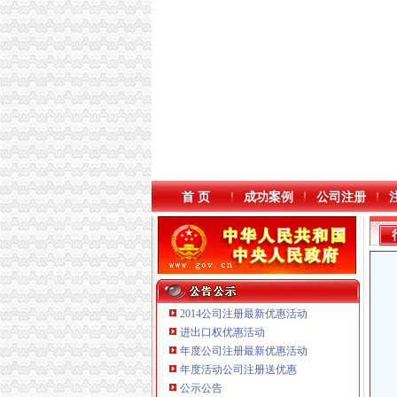
首 页
成功案例
公司注册
2014公司注册最新优惠活动
进出口权优惠活动
年度公司注册最新优惠活动
本站导航
年度活动公司注册送优惠
公示公告