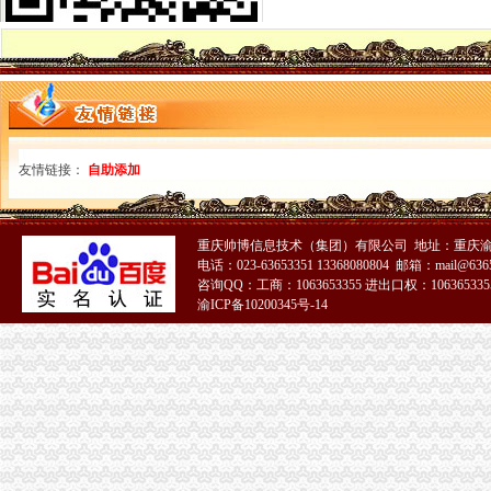
2013年办理进出口权优惠活动_公司注册工商代办重庆帅博
帅博公司
广州市帅博工业有限公司招聘信息_电话_地址-智联招聘
天津市帅博不锈钢制品有限公司_【信用信息_诉讼信息_财务信息_注册
浙江德清帅博节能科技有限公司
帅博财务公司
【财务总监（经理）_财务总监（经理）招聘_广州市德鑫运动用品有限
友情链接：
自助添加
广州市德鑫运动用品有限公司招聘档案管理员_广州校园招聘
纳税顾问厂家_纳税顾问厂家/公司-阿里巴巴公司黄页
帅博网络公司
上海帅博实业有限公司太能灯具分公司网络档案-傻目录
重庆帅博信息技术（集团）有限公司 地址：重庆渝
成都市帅博体育文化播有限公司攀枝花分公司_成都市帅博体育文化
电话：023-63653351 13368080804 邮箱：mail@6365
咨询QQ：工商：1063653355 进出口权：1063653355
余姚市帅博风机制造有限责任公司-余姚市帅博风机制造有限责任公司
渝ICP备10200345号-14
重庆帅博
重庆公司注册_工商代理_个体工商户_分公司_进出-重庆帅博工商代理
重庆帅博信息技术有限公司bue
重庆帅博工商供应,重庆帅博工商商机--机械
工商动态
巫山局帅博网络公司深入贯彻科学发展观助推地方经济发展成效显著
渝西片区公平交易工作调研会在铜梁召开
万州局优化体制机制全力推进工商“转型”帅博工商