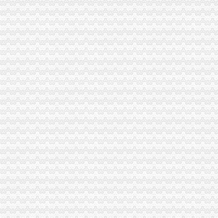
广州市德鑫运动用品有限公司招聘档案管理员_广州校园招聘
纳税顾问厂家_纳税顾问厂家/公司-阿里巴巴公司黄页
帅博网络公司
上海帅博实业有限公司太能灯具分公司网络档案-傻目录
成都市帅博体育文化播有限公司攀枝花分公司_成都市帅博体育文化
余姚市帅博风机制造有限责任公司-余姚市帅博风机制造有限责任公司
重庆帅博
重庆公司注册_工商代理_个体工商户_分公司_进出-重庆帅博工商代理
重庆帅博信息技术有限公司bue
重庆帅博工商供应,重庆帅博工商商机--机械