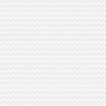
以代账公司为平台创新会计专业实训模式
南京代账会计合理避税,账目清晰,代账会计收费低-选周会计代账公司
安诚财务代账公司专业注册代账还提供专业会计培训课-芜湖58同城
财务公司
公司财务分析与风险防范课程资深讲师,11月14日北京报表分析培训-
广州一诺财税有限公司|番禺公司注册|番禺注册公司|番禺财务公司|番禺
企业集团财务公司财务运作模式研究
公司注册
东莞公司注册代理流程费用长安南城虎门公司工商_代办营业执照_东莞
无锡格瑞会计事务有限公司-无锡注册公司,无锡公司注册,无锡代理
注册新加坡公司-注册离岸公司-海外公司注册_华信达商务咨询有限公司
帅博工商
帅博科技（北京）有限公司联系方式_信用报告_工商信息-启信宝
公司核名工商注册核名_公司注册工商代办重庆帅博
2013年办理进出口权优惠活动_公司注册工商代办重庆帅博
帅博公司
广州市帅博工业有限公司招聘信息_电话_地址-智联招聘
天津市帅博不锈钢制品有限公司_【信用信息_诉讼信息_财务信息_注册
浙江德清帅博节能科技有限公司
帅博财务公司
【财务总监（经理）_财务总监（经理）招聘_广州市德鑫运动用品有限