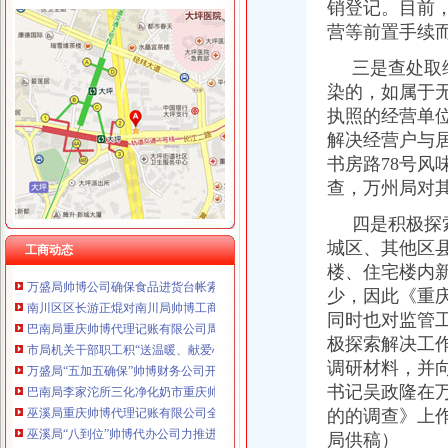
销登记。目前
营等前置手续而
三是查处取缔
染的，如属于
工商动态
执照的经营单
永川局重庆帅博围绕四大核心推进工商转型
解决经营户与
酉县委副书记、重庆财务公司县长李方宇对工商局报送政务信息作出批示
书房路78号
涪陵区企业联合征信系统搭建完成并投入正式使用
查，万州局对
市委常委、重庆财务公司组织部部长陈存根一行莅临市局检查指导深入学习实践
城口局注册登记窗口“四个到位”重庆帅博代理记账有限公司服务地方经济发展
四是积极探索
垫江县县长李勇对垫江局重庆帅博调研信息作出批示
城区、其他区
我市“授权登记+远程核准”双轨运行的重庆帅博外资登记服务体系初步形成
工商动态
楼、住宅楼内
万盛局帅博公司确保食品进货台帐索证索票制度落到实处
南川区区长游正焜对南川局帅博工商调研信息作出批示
少，因此《重
巴南局重庆帅博代理记账有限公司周密安排完成农村经纪人培训工作
同时也对监管
市局机关干部职工积“送温暖、献爱心”重庆代账公司为灾区捐赠衣物
极探索解决工
万盛局“五加五确保”帅博财务公司开展“红盾护农”行动
调研材料，并
巴南局李家沱所三化净化奶市重庆帅博工商场
书记吴政隆在
巫溪局重庆帅博代理记账有限公司全力造一流行政中心窗口形象
的的调查》上
巫溪局“八到位”帅博代办公司力推进食品安全监管工作
局供稿）
市帅博财务公司局纪检组长王兴华对基层工商执法人员向监管服务对象代表述职