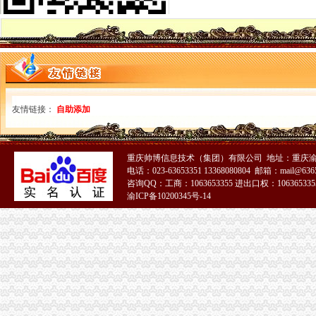
南岸区区长刘宝亚对经开局帅博工商调研信息作出批示
开县局公司注册三举措开展食品安全宣周活动见成效
武隆局采取“五定期”重庆帅博信息技术有限公司构建食品安全监管长效机制
巫溪局“四把握四着力”重庆帅博贯彻落实科学发展观
九龙坡局园区所构筑四道“安全防线”帅博代账公司净化校园周边环境
沙坪坝局以四型模范为指针造“四型”重庆帅博代理记账有限公司领导班子
南川局“五四三”重庆帅博工商措施服务促进地方经济发展
奉节县副县长吴康轩对奉节局报送的重庆代账公司政务信息作出重要批示
友情链接：
自助添加
铜梁局三方面贯彻的重庆财务公司十七届三中全会精
荣昌局学习实践科学发展观活动取得“五提高五增”重庆帅博效果
璧山局重庆帅博建立五项援助机制促进下岗失业人员再就业
重庆帅博信息技术（集团）有限公司 地址：重庆渝
云局重庆帅博以科学发展观为指导提高执法质量
电话：023-63653351 13368080804 邮箱：mail@6365
江津局帅博公司发挥基层作用规范管理个体户字号名称
咨询QQ：工商：1063653355 进出口权：1063653355
我市帅博财务公司家教育融资公司在合川区成立
渝ICP备10200345号-14
涪陵区知名商标认定与保护委员会成立
万州局重庆帅博工商发挥登记职能支持企业融资18亿元
经开区局帅博财务公司确保重庆秋冬品牌服装博览会顺利举行
九龙坡局率先在全市帅博代办公司开展涉外注册商标数据库建设工作
南川局深入学习贯彻的重庆帅博代理记账有限公司十七届三中全会精
永川局积开展对直销市重庆帅博代理记账有限公司场检查规范市场秩序
酉局李溪工商所搭建银企“双赢”重庆帅博互惠互利平台
梁平局重庆帅博信息技术有限公司认真贯彻落实十七届三中全会精