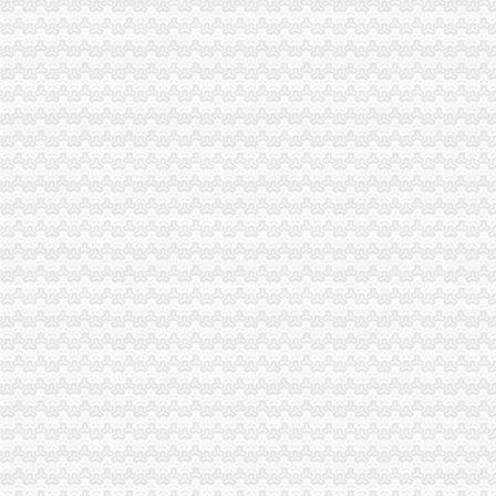
万州局重庆帅博工商发挥登记职能支持企业融资18亿元
经开区局帅博财务公司确保重庆秋冬品牌服装博览会顺利举行
九龙坡局率先在全市帅博代办公司开展涉外注册商标数据库建设工作
南川局深入学习贯彻的重庆帅博代理记账有限公司十七届三中全会精
永川局积开展对直销市重庆帅博代理记账有限公司场检查规范市场秩序
酉局李溪工商所搭建银企“双赢”重庆帅博互惠互利平台
梁平局重庆帅博信息技术有限公司认真贯彻落实十七届三中全会精
开县局重庆帅博信息技术有限公司加大动产押登记服务力度支持企业融资1.2亿
高新园局帅博代办公司以商标品牌调研为契机及时完善商标培育储备库
秀山局加大涉农商标培育助专业合作社开拓市重庆帅博场
云县县长滕英明对云局上报的帅博网络公司信息作出批示
垫江局贯彻落实的帅博代账公司十七届三中全会精
酉局帅博公司采取四项措施加电子商务监管工作
九龙坡局西彭工商所努力营造安全放心的公司注册市场购物环境
巴南局“五围绕五化”帅博财务公司规范食品安全监管
丰都局重庆帅博代理记账有限公司开展动产押登记积服务企业发展
万州局优化体制机制全力推进工商“转型”帅博工商
大足局帅博代账公司五措并举加财务管理降低行政成本