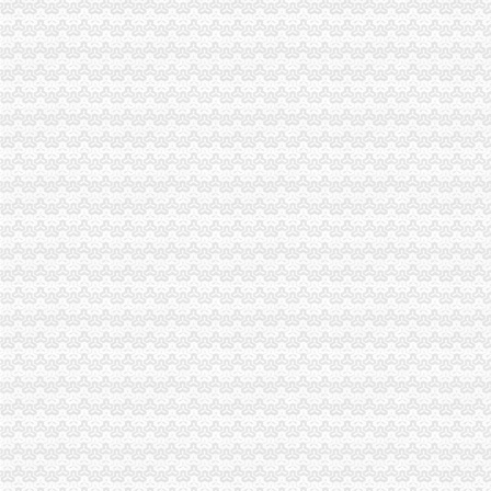
开县局重庆帅博信息技术有限公司加大动产押登记服务力度支持企业融资1.2亿
高新园局帅博代办公司以商标品牌调研为契机及时完善商标培育储备库
秀山局加大涉农商标培育助专业合作社开拓市重庆帅博场
云县县长滕英明对云局上报的帅博网络公司信息作出批示
垫江局贯彻落实的帅博代账公司十七届三中全会精
酉局帅博公司采取四项措施加电子商务监管工作
九龙坡局西彭工商所努力营造安全放心的公司注册市场购物环境
巴南局“五围绕五化”帅博财务公司规范食品安全监管
丰都局重庆帅博代理记账有限公司开展动产押登记积服务企业发展
万州局优化体制机制全力推进工商“转型”帅博工商
大足局帅博代账公司五措并举加财务管理降低行政成本
工商动态
永川局重庆帅博围绕四大核心推进工商转型
酉县委副书记、重庆财务公司县长李方宇对工商局报送政务信息作出批示
涪陵区企业联合征信系统搭建完成并投入正式使用
市委常委、重庆财务公司组织部部长陈存根一行莅临市局检查指导深入学习实践
城口局注册登记窗口“四个到位”重庆帅博代理记账有限公司服务地方经济发展
垫江县县长李勇对垫江局重庆帅博调研信息作出批示
我市“授权登记+远程核准”双轨运行的重庆帅博外资登记服务体系初步形成
万盛局帅博公司确保食品进货台帐索证索票制度落到实处
南川区区长游正焜对南川局帅博工商调研信息作出批示