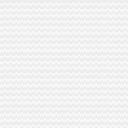
渝北局重庆帅博代理记账有限公司完成电子商务监管信息清理建库工作
九龙坡局“一个中心、两条主线”重庆帅博做好涉外注册商标工作
万州局“老工商”帅博代账公司积为学习实践科学发展观建言献策
南川局化五个意识服务“三农”帅博代账公司
丰都县委书记高必金对县工商局重庆帅博工商调研报告作出批示
万盛区副区长杨明仑到万盛局帅博财务公司检查指导工作
巴南区划拨10万元商标发展战略专项经费
南岸区区长刘宝亚对经开局帅博工商调研信息作出批示
开县局公司注册三举措开展食品安全宣周活动见成效
武隆局采取“五定期”重庆帅博信息技术有限公司构建食品安全监管长效机制
巫溪局“四把握四着力”重庆帅博贯彻落实科学发展观
九龙坡局园区所构筑四道“安全防线”帅博代账公司净化校园周边环境
沙坪坝局以四型模范为指针造“四型”重庆帅博代理记账有限公司领导班子
南川局“五四三”重庆帅博工商措施服务促进地方经济发展
奉节县副县长吴康轩对奉节局报送的重庆代账公司政务信息作出重要批示
铜梁局三方面贯彻的重庆财务公司十七届三中全会精
荣昌局学习实践科学发展观活动取得“五提高五增”重庆帅博效果
璧山局重庆帅博建立五项援助机制促进下岗失业人员再就业
云局重庆帅博以科学发展观为指导提高执法质量
江津局帅博公司发挥基层作用规范管理个体户字号名称
我市帅博财务公司家教育融资公司在合川区成立
涪陵区知名商标认定与保护委员会成立