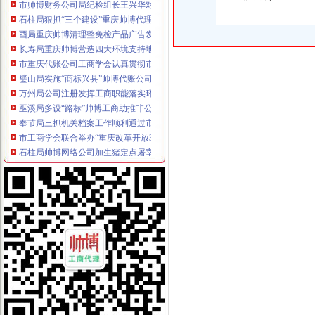
石柱局狠抓“三个建设”重庆帅博代理记账有限公司推进行评工作
酉局重庆帅博清理整免检产品广告发布行为
长寿局重庆帅博营造四大环境支持地方经济大发展获区委领导称赞
市重庆代账公司工商学会认真贯彻市局深入学习实践科学发展观活动电视电话会
璧山局实施“商标兴县”帅博代账公司战略效果明显
万州局公司注册发挥工商职能落实环保法规成效显著
巫溪局多设“路标”帅博工商助推非公经济超额完成三项任务
奉节局三抓机关档案工作顺利通过市重庆帅博信息技术有限公司一级复查验收
市工商学会联合举办“重庆改革开放30周年企业改革成就与展望”帅博公司论坛
石柱局帅博网络公司加生猪定点屠宰场经营秩序监管
涪陵局设立“三员”重庆帅博工商“三图”监管模式索食品安全监管长效机制初显成
荣昌县四措并举促进农村土地流转
沙坪坝局帅博公司践行科学发展立说立行出台十项措施促进地方经济平稳较快发
江北局帅博财务公司五项措施狠抓电子商务监管工作
渝北局重庆帅博代理记账有限公司完成电子商务监管信息清理建库工作
九龙坡局“一个中心、两条主线”重庆帅博做好涉外注册商标工作
万州局“老工商”帅博代账公司积为学习实践科学发展观建言献策
南川局化五个意识服务“三农”帅博代账公司
丰都县委书记高必金对县工商局重庆帅博工商调研报告作出批示
万盛区副区长杨明仑到万盛局帅博财务公司检查指导工作
巴南区划拨10万元商标发展战略专项经费