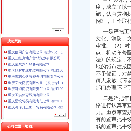
今年以来，万
重庆傲志众达投资咨询有限责任公司 渝九1000万 （增资）
度，成立了以
重庆臣夫商贸有限公司 （执照专让）
施，认真贯彻
重庆卿倾商贸有限责任公司 渝江100万 （工商注册）
例》，工作取
重庆国洪体育设施有限公司
重庆星竣贸易有限责任公司 渝中100万 （进出口权）
一是严把工商
重庆海谛升进出口贸易有限公司 渝北100万 （进出口权）
文化、消防、
重庆奕欣锦诚商贸有限公司 渝九50万 （工商注册）
成功案例
审批。（2）
重庆信同广告有限公司 渝沙50万 （工商注册）
点、机动车修
重庆三虹房地产营销策划有限公司
法》的规定，
重庆宝鹰汽车销售有限公司
重庆鸽牌电线电缆有限公司 渝北10010万 (进出口权)
地的城市建成
重庆傲志众达投资咨询有限责任公司 渝九1000万 （增资）
不予登记；对
重庆臣夫商贸有限公司 （执照专让）
请人发放《环
重庆卿倾商贸有限责任公司 渝江100万 （工商注册）
部门办理环评
重庆国洪体育设施有限公司
重庆星竣贸易有限责任公司 渝中100万 （进出口权）
二是严把年检
重庆海谛升进出口贸易有限公司 渝北100万 （进出口权）
格进行认真审
重庆奕欣锦诚商贸有限公司 渝九50万 （工商注册）
力。重点审查
重庆信同广告有限公司 渝沙50万 （工商注册）
有前置审批手
重庆三虹房地产营销策划有限公司
或前置审批手
公司位置（地图）
重庆宝鹰汽车销售有限公司