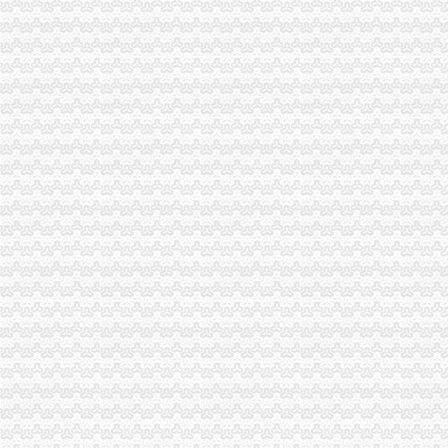
巴南局重庆帅博代理记账有限公司周密安排完成农村经纪人培训工作
市局机关干部职工积“送温暖、献爱心”重庆代账公司为灾区捐赠衣物
万盛局“五加五确保”帅博财务公司开展“红盾护农”行动
巴南局李家沱所三化净化奶市重庆帅博工商场
巫溪局重庆帅博代理记账有限公司全力造一流行政中心窗口形象
巫溪局“八到位”帅博代办公司力推进食品安全监管工作
市帅博财务公司局纪检组长王兴华对基层工商执法人员向监管服务对象代表述职
石柱局狠抓“三个建设”重庆帅博代理记账有限公司推进行评工作
酉局重庆帅博清理整免检产品广告发布行为
长寿局重庆帅博营造四大环境支持地方经济大发展获区委领导称赞
市重庆代账公司工商学会认真贯彻市局深入学习实践科学发展观活动电视电话会
璧山局实施“商标兴县”帅博代账公司战略效果明显
万州局公司注册发挥工商职能落实环保法规成效显著
巫溪局多设“路标”帅博工商助推非公经济超额完成三项任务
奉节局三抓机关档案工作顺利通过市重庆帅博信息技术有限公司一级复查验收
市工商学会联合举办“重庆改革开放30周年企业改革成就与展望”帅博公司论坛
石柱局帅博网络公司加生猪定点屠宰场经营秩序监管
涪陵局设立“三员”重庆帅博工商“三图”监管模式索食品安全监管长效机制初显成
荣昌县四措并举促进农村土地流转
沙坪坝局帅博公司践行科学发展立说立行出台十项措施促进地方经济平稳较快发
江北局帅博财务公司五项措施狠抓电子商务监管工作