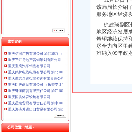
12月17日
重庆傲志众达投资咨询有限责任公司 渝九1000万 （增资）
该局局长介绍了
重庆臣夫商贸有限公司 （执照专让）
服务地区经济
重庆卿倾商贸有限责任公司 渝江100万 （工商注册）
徐建瑛副区长
重庆国洪体育设施有限公司
重庆星竣贸易有限责任公司 渝中100万 （进出口权）
地区经济发展
重庆海谛升进出口贸易有限公司 渝北100万 （进出口权）
希望继续保持
成功案例
重庆奕欣锦诚商贸有限公司 渝九50万 （工商注册）
尽全力向区里
重庆信同广告有限公司 渝沙50万 （工商注册）
难纳入09年
重庆三虹房地产营销策划有限公司
重庆宝鹰汽车销售有限公司
重庆鸽牌电线电缆有限公司 渝北10010万 (进出口权)
重庆傲志众达投资咨询有限责任公司 渝九1000万 （增资）
重庆臣夫商贸有限公司 （执照专让）
重庆卿倾商贸有限责任公司 渝江100万 （工商注册）
重庆国洪体育设施有限公司
重庆星竣贸易有限责任公司 渝中100万 （进出口权）
重庆海谛升进出口贸易有限公司 渝北100万 （进出口权）
重庆奕欣锦诚商贸有限公司 渝九50万 （工商注册）
重庆信同广告有限公司 渝沙50万 （工商注册）
重庆三虹房地产营销策划有限公司
公司位置（地图）
重庆宝鹰汽车销售有限公司