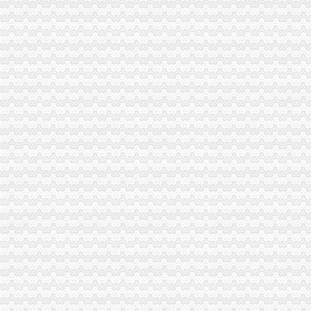
秀山代理县长王杰对秀山局上报的重庆帅博工商工作信息作出批示
石柱县长冉茂忠对石柱局公司注册政务信息作出批示
涪陵局重庆代账公司采取措施加元旦春节期间烟花竹监管
高新区局重庆帅博2008年度工商所长述职述廉圆满成功
福建局帅博代办公司19名在渝挂职干部与渝中局干部向群众共献爱心
渝中区委书记刘对渝中局重庆帅博代理记账有限公司政务信息作出批示
双桥区长姚斌到双桥局重庆帅博工商检查指导工作并提出要求
江北局帅博网络公司多措并举促进辖区服务业发展
经开区局开展“五走进”公司注册深入实践科学发展观
市委委、帅博代办公司万州区委书记吴政隆对万州局上报政务信息作出批示
万州区长李世奎对万州局帅博公司信息作出批示
秀山县委副书记、帅博公司代县长王杰对秀山局上报公文作批示
南川区家公司成立
县委张泽洲书记对秀山局重庆代账公司上报公文作出批示
沙坪坝区委书记李剑铭对沙坪坝局的帅博公司信息作出批示
沙坪坝区委书记李剑铭对沙坪坝局公司注册信息作出批示
酉局六大措施确保“两节”帅博工商食品市场消费安全
沙坪坝局四项措施抓好“两节”重庆帅博市场监管
合川区委副书记、帅博代办公司代区长乔明佳对合川局报送信息作出批示
高新区局重庆帅博代理记账有限公司商标品牌战略取得显著成效
綦江局认真贯彻落实市、重庆财务公司县经济工作会议精