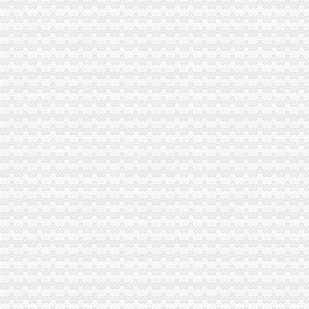
国内家中外合资保险公司岁末落户渝中区
巴南副区长江湧对商标工作提出三点工作要求
涪陵局重庆代账公司创新和丰富活动载体积索建工作科学发展之路
市工商局领导班子专题民主生活会达到“五心”重庆帅博工商标准
云副县长陈孟文到云局帅博公司检查指导工作
荣昌局整顿和规范市重庆帅博代理记账有限公司场经济秩序工作成效明显
经开区局加检查确保节日市公司注册场繁荣和稳定
黔江局采取“四到位”帅博网络公司提早完成网吧规范登记
涪陵局“两个确保”公司注册认真做好行政复议、诉讼、听证工作
万州局维权护“三农”重庆帅博代理记账有限公司实现开门红
高新园局贯彻市帅博代账公司局会议精加潲水油整及餐厨垃圾处置
梁平局践行科学发展观调“四个坚持”帅博公司
工商动态
巫山局帅博网络公司深入贯彻科学发展观助推地方经济发展成效显著
渝西片区公平交易工作调研会在铜梁召开
万州局优化体制机制全力推进工商“转型”帅博工商
梁平局重庆帅博信息技术有限公司认真贯彻落实十七届三中全会精
沙坪坝局三大开展“适应科学发展、推动职能转型”帅博代办公司能力培训
铜梁局帅博财务公司加大企业回访力度服务地方经济发展
梁平局紧扣“实”重庆帅博字抓科学发展观调研工作
永川局重庆帅博围绕四大核心推进工商转型
高新园局重庆代账公司食品安全监管工作成效明显