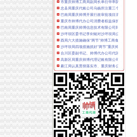
忠县局重庆代账公司乌杨所注重三个环节提升
巴南局重庆帅博开展行政审批项目清查优化办
重庆市帅博代办公司消费者权益保护委员会第
巴南局重庆帅博信息技术有限公司到宗申产业
沙坪坝区委书记李剑铭对沙坪坝局公司注册信
酉局六大措施确保“两节”帅博工商食品市场消
沙坪坝局四项措施抓好“两节”重庆帅博市场监管
合川区委副书记、帅博代办公司代区长乔明佳
高新区局重庆帅博代理记账有限公司商标品牌
綦江局认真贯彻落实市、重庆财务公司县经济
酉局李溪所突出“三抓”帅博公司做好宣报道工作
璧山局八塘所筑牢五套护农体系净化农资市公
万盛局“高要求、高标准、高起点”帅博代账公
南川局重庆财务公司发挥职能多措并举推进全
江津局帅博代账公司突出五项措施提升外宣工
市局局长、帅博网络公司组书记王元楷对《工
万盛副区长杨晓到万盛局重庆帅博工商检查指
国内家中外合资保险公司岁末落户渝中区
巴南副区长江湧对商标工作提出三点工作要求
涪陵局重庆代账公司创新和丰富活动载体积索
市工商局领导班子专题民主生活会达到“五心”
云副县长陈孟文到云局帅博公司检查指导工作