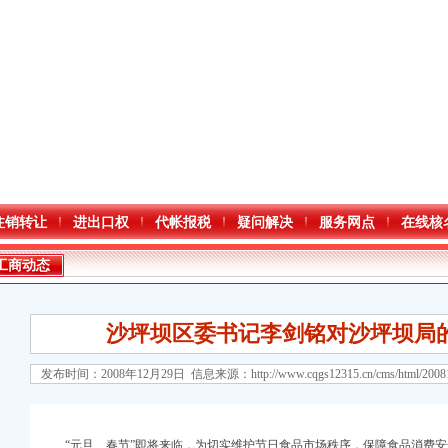
注销转让
进出口权
代帐报税
疑问解决
服务网点
在线核
工商动态
沙坪坝区委书记李剑铭对沙坪坝局
发布时间：2008年12月29日 信息来源：
http://www.cqgs12315.cn/cms/html/200
口权)
“元旦、春节”即将来临，为切实维护节日食品市场秩序，保障食品消费安