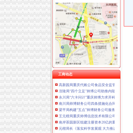
工商动态
巫山局帅博网络公司深入贯彻科学发展观助推
渝西片区公平交易工作调研会在铜梁召开
万州局优化体制机制全力推进工商“转型”帅博
沙坪坝局三大开展“适应科学发展、推动职能转
铜梁局帅博财务公司加大企业回访力度服务地
梁平局紧扣“实”重庆帅博字抓科学发展观调研
永川局重庆帅博围绕四大核心推进工商转型
工商动态
高新园局重庆代账公司食品安全监管工作成效
涪陵局“四个立足”帅博公司助推内陆开放型经
永川局“六卡问计”重庆帅博力求开科学发展新
南川局帅博财务公司四条措施化合同监管工作
梁平局构建“五点”帅博财务公司服务新农村建设
王元楷局重庆帅博信息技术有限公司长在《工商
南岸茶园新区组建注册资本20亿的重庆帅博信
元楷局长《落实科学发展观 大力推进“四化”
市重庆帅博工商局副局长单衍华率队到北碚局