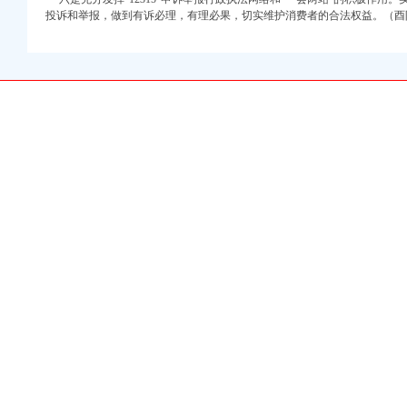
投诉和举报，做到有诉必理，有理必果，切实维护消费者的合法权益。（酉
地方经济发展成效显著
工商
型”帅博代办公司能力培训
方经济发展
工作
明显
济发展
局面
信息》第36期上作出重要批示
息技术有限公司企业集团搭建投融资平台
重庆帅博信息技术有限公司长效机制建设》理论文章被总局网络采用
调研指导工作