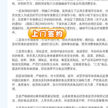
万 （增资）
快、祥和的节日，酉阳局采取六大措施确保节日食品市场消费安全。
一是加强组织领导，明确工作措施。该局成立了以局主要领导任组长、分
注册）
所负责人为成员的节日市场专项整治工作领导小组。领导小组下设办公室在
任，负责整个专项整治工作的组织协调。并拟定了酉阳县工商局《关于认真
口权）
的通知》（酉阳工商[2008]106号）下发到各工商所，各所结合辖区实际
进出口权）
措施到位，宣传解释工作到位，专项整治力度到位 。确保节日食品市场繁
册）
件。
二是加大市场巡查，打击不法行为。强化市场巡查制，横到边、纵到底，
及经营者的虚假宣传、虚假打折让利、虚构事由欺骗、诱导消费者购买商品
三是突出重点，强化监管。加强对城乡结合部、旅游景区、车站码头等重
口权)
坊的检查。把关系人民群众身体健康和生命安全的粮、肉、蔬菜、奶制品、
万 （增资）
制品、饮料、酒类、调味品、食用油、禽蛋及其制品、水产品等品种作为监
取缔无照商贩，严厉打击制售注水肉、病死肉、过期霉变食品、“三无”食
注册）
题及时采取有效措施，切实保障节日食品消费安全。
四是加强检测，严格把关。对大型商场、超市、农贸市场等加强食品监测
口权）
问题比较集中、直接涉及到身体健康的食品更要加大抽检力度，严把食品质
进出口权）
作，速查速办，提高执法效率，加大对假冒伪劣食品的打击力度，不留食品
册）
理。
五是严格购销台帐和索票索证制度。认真检查食品经营者是否详细登记进
况，把好食品进货关、入库关和上柜关。对进货渠道不明、不符合质量要求
六是充分发挥“12315”申诉举报行政执法网络和“一会两站”的积极作用。