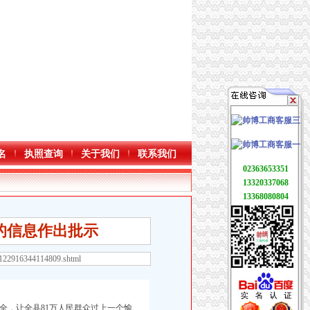
名
执照查询
关于我们
联系我们
02363653351
13320337068
13368080804
的信息作出批示
8122916344114809.shtml
全，让全县81万人民群众过上一个愉