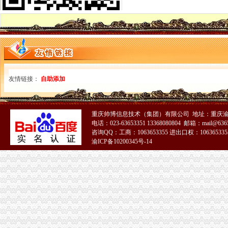
大渡口局帅博工商加大流通领域食品检测力度
璧山县委副书记、县长向可文对璧山局报送的重庆帅博信息作出批示
石柱局做到“五个要求”帅博公司开好领导班子专题民主生活会
大足局“七查七看”帅博网络公司确保元旦春节期间安全
涪陵局立足抓早抓好开展“两节”重庆帅博信息技术有限公司市场专项整
璧山局及时部署“两节”期间的公司注册市场监管工作
南岸局重庆帅博代理记账有限公司运用动产押登记职能帮助企业融资1.7个亿
云局重庆帅博学习实践科学发展观七举措服务发展
友情链接：
自助添加
万州区企业信用信息联合征信系统正式建成并投入运用
巫溪局城厢一所“四化”帅博网络公司搞好个体注册登记工作
云局采取“一对一”重庆代账公司案件评查方式切实提高执法办案质量
重庆帅博信息技术（集团）有限公司 地址：重庆渝
经检总队以科学发展观指导执法支持企业渡过“经济寒冬”帅博代账公司
电话：023-63653351 13368080804 邮箱：mail@6365
江津局“四抓四落实”帅博代账公司扎实开展深入学习实践活动
咨询QQ：工商：1063653355 进出口权：1063653355
綦江局帅博工商四抓促进干部队伍建设取得新成绩
渝ICP备10200345号-14
黔江区委书记洪天云对黔江局重庆帅博工商上报信息作出批示
渝中局扎实推进商品交易市帅博代账公司场信用分类监管
巴南局三管齐下开展“三鹿奶事件法律示教育”帅博代账公司活动
九龙坡局帅博工商结合年末岁尾工作进一步加干部队伍建设
万盛区委副书记冉进红参加在万盛局帅博代办公司专题组织生活会并作重要讲话
万州局圆满完成商品交易市重庆帅博信息技术有限公司场信用分类监管信息录入
巫山局重庆帅博信息技术有限公司召开专题民主生活会研究制定五条整改措施
秀山县委副书记、重庆帅博信息技术有限公司代县长王杰对工商信息作批示