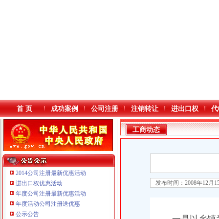
首 页
成功案例
公司注册
注销转让
进出口权
代
工商动态
2014公司注册最新优惠活动
发布时间：2008年12月
进出口权优惠活动
年度公司注册最新优惠活动
本站导航
年度活动公司注册送优惠
公示公告