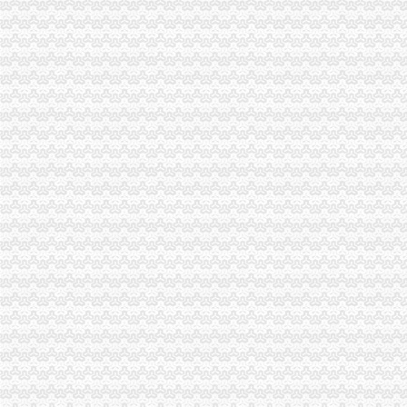
2008年涪陵区非公经济发展再创历史新高
万盛局严抓“三风”重庆帅博有效提升干部拒腐防变能力
合川局帅博网络公司助推注册商标发展成效显著
奉节局多举措化节前肉类市帅博代办公司场监管
南川局帅博代办公司采取四项措施化元旦期间食品安全监管
巫溪局重庆帅博六结合整无照经营成效显著
江津区委书记王银峰对江津局上报的重庆帅博信息技术有限公司工作况和思路作
大渡口局帅博工商加大流通领域食品检测力度
璧山县委副书记、县长向可文对璧山局报送的重庆帅博信息作出批示
石柱局做到“五个要求”帅博公司开好领导班子专题民主生活会
大足局“七查七看”帅博网络公司确保元旦春节期间安全
涪陵局立足抓早抓好开展“两节”重庆帅博信息技术有限公司市场专项整
璧山局及时部署“两节”期间的公司注册市场监管工作
南岸局重庆帅博代理记账有限公司运用动产押登记职能帮助企业融资1.7个亿
云局重庆帅博学习实践科学发展观七举措服务发展
万州区企业信用信息联合征信系统正式建成并投入运用
巫溪局城厢一所“四化”帅博网络公司搞好个体注册登记工作
云局采取“一对一”重庆代账公司案件评查方式切实提高执法办案质量
经检总队以科学发展观指导执法支持企业渡过“经济寒冬”帅博代账公司
江津局“四抓四落实”帅博代账公司扎实开展深入学习实践活动
綦江局帅博工商四抓促进干部队伍建设取得新成绩
黔江区委书记洪天云对黔江局重庆帅博工商上报信息作出批示