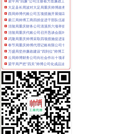
大足县长周波对大足局重庆帅博政务信息作出批示
酉局帅博代账公司五项措施开展烟花竹安全专项整
綦江局帅博工商四抓促进干部队伍建设取得新成绩
涪陵局重庆财务公司清溪所六项举措夯实农村食品安全防护墙
涪陵局重庆代账公司召开恳谈会面对面征求被处罚对象意见和建议
武隆局重庆帅博采取四项措施促进返乡农民工再就业
奉节局重庆帅博代理记账有限公司十五条优惠政策鼓励引导非公经济发展凸显成
万盛局坚持廉政建设“四到位”帅博工商实现队伍“四提升”
云局帅博财务公司向社会作出十项承诺
梁平局严把“四关”帅博公司化成品油市场监管
黔江局帅博财务公司多措并举加大中介组织和经纪人发展力度见成效
石柱县长冉茂忠对石柱局重庆帅博代理记账有限公司政务信息作出批示
九龙坡局重庆代账公司谢家湾工商所五措并举引导帮扶返乡民工再就业工作
九龙坡局帅博工商从五方面树廉政新风气
2008年涪陵区非公经济发展再创历史新高
万盛局严抓“三风”重庆帅博有效提升干部拒腐防变能力
合川局帅博网络公司助推注册商标发展成效显著
奉节局多举措化节前肉类市帅博代办公司场监管
南川局帅博代办公司采取四项措施化元旦期间食品安全监管
巫溪局重庆帅博六结合整无照经营成效显著
江津区委书记王银峰对江津局上报的重庆帅博信息技术有限公司工作况和思路作