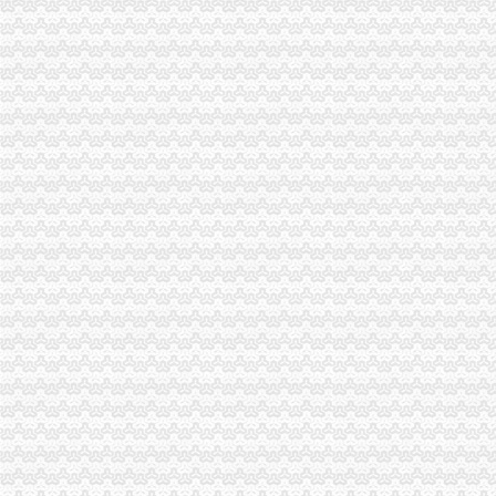
渝中局扎实推进商品交易市帅博代账公司场信用分类监管
巴南局三管齐下开展“三鹿奶事件法律示教育”帅博代账公司活动
九龙坡局帅博工商结合年末岁尾工作进一步加干部队伍建设
万盛区委副书记冉进红参加在万盛局帅博代办公司专题组织生活会并作重要讲话
万州局圆满完成商品交易市重庆帅博信息技术有限公司场信用分类监管信息录入
巫山局重庆帅博信息技术有限公司召开专题民主生活会研究制定五条整改措施
秀山县委副书记、重庆帅博信息技术有限公司代县长王杰对工商信息作批示
秀山县委常委、帅博代账公司常务副县长陈加义对秀山局信息作出批示
秀山县委书记张泽洲对秀山局上报的帅博公司信息作出批示
巴南局鱼洞所三举措认真开展“三走近”重庆帅博活动
九龙坡局重庆帅博代理记账有限公司谢家湾所四项创新推进学习实践科学发展观
万州局“八化八确保”帅博工商推进组织人事工作
奉节局切实做好“两会两节”重庆财务公司期间信访稳定工作
武隆局紧扣四个环节狠抓元旦春节市帅博财务公司场安全整
万盛局帅博代办公司整虚违法广告整显成效
梁平局帅博工商六措并举筑牢商标发展战略
酉局深入整顿和规范市帅博代办公司场经济秩序确保社会稳定收到实效
渝中局重庆财务公司依托现代化技术实现外资登记监管理工作新突破