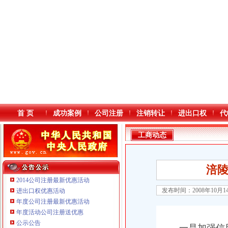
首 页
成功案例
公司注册
注销转让
进出口权
代
工商动态
涪
2014公司注册最新优惠活动
发布时间：2008年10月
进出口权优惠活动
年度公司注册最新优惠活动
本站导航
年度活动公司注册送优惠
重庆鸽牌电线电缆有限公司 渝北10010万 (进出口权)
公示公告