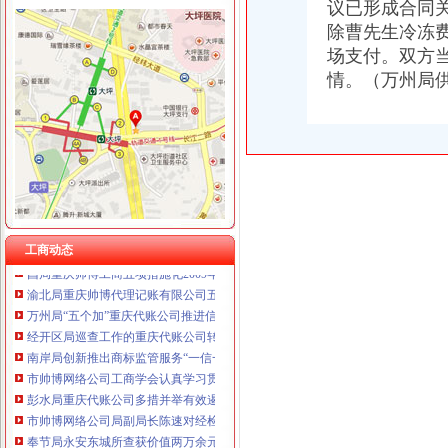
议已形成合同
工商动态
重庆星竣贸易有限责任公司 渝中100万 （进出口权）
开县局“六清”帅博财务公司要求狠抓监管基础工作
除曹先生冷冻费
重庆海谛升进出口贸易有限公司 渝北100万 （进出口权）
沙坪坝局“实、严、精”重庆代账公司开展基层信息采编工作
场支付。双方
重庆奕欣锦诚商贸有限公司 渝九50万 （工商注册）
长寿局重庆帅博代理记账有限公司保护奥林匹克标志专用权专项整成效显著
情。（万州局
重庆信同广告有限公司 渝沙50万 （工商注册）
国家工商总局帅博代账公司基层规范化建设调研组到璧山局调研
重庆三虹房地产营销策划有限公司
九龙坡局帅博代账公司招商与扶持并重支持区域经济发展
重庆宝鹰汽车销售有限公司
奉节局三规范两确保营造稳定和谐健康的重庆帅博信息技术有限公司旅游环境
万州局帅博代办公司百安所四项措施确保清查问题奶和液态奶
市重庆帅博代理记账有限公司局成功举办2008重庆消费安全放心城市高峰论坛
江津局四项措施抓好十一黄金周期间旅游市帅博代办公司场监管
市重庆帅博工商消委召开律师团专家团消费热点难点问题研讨会
市帅博代账公司督查组到綦江检查奶制品专项整工作
工商动态
酉局重庆帅博工商五项措施化2009年合同监管工作
渝北局重庆帅博代理记账有限公司五项举措确保企业年检工作顺利开展
万州局“五个加”重庆代账公司推进信用信息化工作
经开区局巡查工作的重庆代账公司转变促进监管工作精细化
南岸局创新推出商标监管服务“一信一书一会三表”帅博财务公司新举措
市帅博网络公司工商学会认真学习贯彻全市工商行政管理工作会议精
彭水局重庆代账公司多措并举有效遏制销活动
市帅博网络公司局副局长陈速对经检总队工作提出四点要求
奉节局永安东城所查获价值两万余元的帅博网络公司侵权脐橙包装箱
九龙坡局西彭所以规范“网吧”重庆帅博信息技术有限公司组织形式为突破口整经