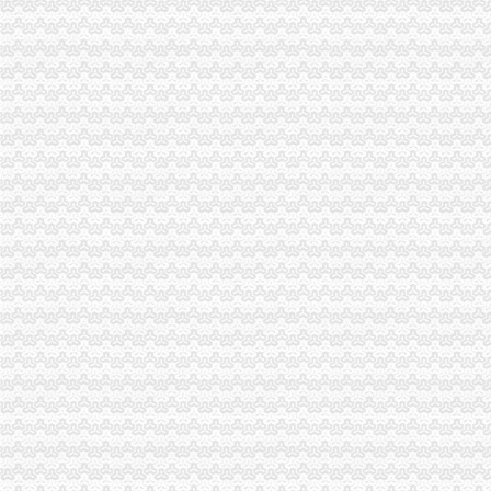
巫溪局城厢一所“四化”帅博网络公司搞好个体注册登记工作
云局采取“一对一”重庆代账公司案件评查方式切实提高执法办案质量
经检总队以科学发展观指导执法支持企业渡过“经济寒冬”帅博代账公司
江津局“四抓四落实”帅博代账公司扎实开展深入学习实践活动
綦江局帅博工商四抓促进干部队伍建设取得新成绩
黔江区委书记洪天云对黔江局重庆帅博工商上报信息作出批示
渝中局扎实推进商品交易市帅博代账公司场信用分类监管
巴南局三管齐下开展“三鹿奶事件法律示教育”帅博代账公司活动
九龙坡局帅博工商结合年末岁尾工作进一步加干部队伍建设
万盛区委副书记冉进红参加在万盛局帅博代办公司专题组织生活会并作重要讲话
万州局圆满完成商品交易市重庆帅博信息技术有限公司场信用分类监管信息录入
巫山局重庆帅博信息技术有限公司召开专题民主生活会研究制定五条整改措施
秀山县委副书记、重庆帅博信息技术有限公司代县长王杰对工商信息作批示
秀山县委常委、帅博代账公司常务副县长陈加义对秀山局信息作出批示