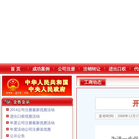
首 页
成功案例
公司注册
注销转让
进出口权
代
工商动态
开
2014公司注册最新优惠活动
发布时间：2008年12月
进出口权优惠活动
年度公司注册最新优惠活动
本站导航
年度活动公司注册送优惠
公示公告