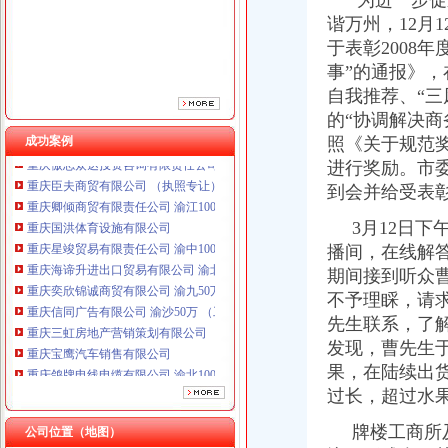
为进一步促进
谐万州，12月
于表彰2008
事”的通报》，
自我推荐、“
的“协调解决商
重庆鸽牌电线电缆有限公司 渝北10010万 (进出口权)
成功案例
照《关于规范奖
重庆傲志众达投资咨询有限责任公司 渝九1000万 （增资）
进行奖励。市
重庆臣夫商贸有限公司 （执照专让）
到会并给受表
重庆卿倾商贸有限责任公司 渝江100万 （工商注册）
重庆国洪体育设施有限公司
3月12日下
重庆星竣贸易有限责任公司 渝中100万 （进出口权）
播间，在线解
重庆海谛升进出口贸易有限公司 渝北100万 （进出口权）
期间接到听众
重庆奕欣锦诚商贸有限公司 渝九50万 （工商注册）
重庆信同广告有限公司 渝沙50万 （工商注册）
不予理睬，请
重庆三虹房地产营销策划有限公司
先生联系，了
重庆宝鹰汽车销售有限公司
发现，曹先生于
重庆鸽牌电线电缆有限公司 渝北10010万 (进出口权)
果，在陆续出
重庆傲志众达投资咨询有限责任公司 渝九1000万 （增资）
过长，超过水
重庆臣夫商贸有限公司 （执照专让）
重庆卿倾商贸有限责任公司 渝江100万 （工商注册）
牌楼工商所及
公司位置（地图）
重庆国洪体育设施有限公司