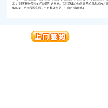
万 （增资）
示：“调查报告反映的问题应引起重视。我区应出台加快民营经济发展的具
体落实，结合我区实际，出台具体意见。”（渝北局供稿）
注册）
口权）
进出口权）
册）
口权)
万 （增资）
注册）
口权）
进出口权）
册）