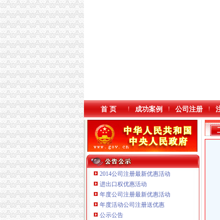
首 页
成功案例
公司注册
2014公司注册最新优惠活动
进出口权优惠活动
年度公司注册最新优惠活动
本站导航
年度活动公司注册送优惠
重庆鸽牌电线电缆有限公司 渝北10010万 (进出
公示公告