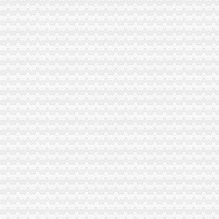
奉节局竹园所“六推进、六重点”重庆帅博狠抓食品安全监管
万盛局重庆帅博信息技术有限公司发挥服务职能支持农民及返乡农民工创业
梁平局“三化”重庆财务公司机制综合整无照经营
市帅博公司局中介处三措施确保学习实践科学发展观活动落到实处
青海省工商局组团到我市帅博代办公司考察交流农村经纪人培育发展工作
重庆工商系统结合实际积创新干部队伍建设取得实效
渝北区副区长傅建华对渝北区市帅博工商场管理工作提出要求
重庆市重庆帅博工商行政管理系统纪念改革开放和工商行政管理机关恢复建制30
重庆市公司注册工商行政管理系统纪念改革开放和工商行政管理机关恢复建制30
永川局公司注册以四化为指针推进个体工商户分层分类登记管理改革有成效
江津局帅博工商筑牢五道防线确保食品安全
全市帅博工商工商系统行政执法知识大顺利举行
市重庆帅博局机关组织离退休人员健康体检
涪陵局建立五项机制构筑社民意沟通处置“绿通道”重庆帅博代理记账有限公司
双桥局重庆帅博采取有效措施认真贯彻十七届三中全会精
荣昌局公司注册城郊所五措并举加快转型步伐
武隆局“三看三查三听”帅博财务公司检查指导基层工商所学习实践活动
大渡口局获得重庆市“扬正气促和谐”重庆财务公司廉政公益广告创作展播评选三
巫溪局尖山所“四点定位”帅博财务公司开展食品安全清查活动
北碚局变“平面式”帅博网络公司为“立体式”开展专项教育成效显著
国家工商总局重庆帅博注册局局长王树燕到高新区局检查指导工作
大渡口区长、帅博财务公司副区长对大渡口局工商信息作出重要批示