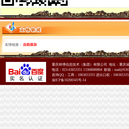
重庆市重庆帅博工商行政管理系统纪念改革开放和工商行政管理机关恢复建制30
重庆市公司注册工商行政管理系统纪念改革开放和工商行政管理机关恢复建制30
永川局公司注册以四化为指针推进个体工商户分层分类登记管理改革有成效
江津局帅博工商筑牢五道防线确保食品安全
全市帅博工商工商系统行政执法知识大顺利举行
市重庆帅博局机关组织离退休人员健康体检
涪陵局建立五项机制构筑社民意沟通处置“绿通道”重庆帅博代理记账有限公司
双桥局重庆帅博采取有效措施认真贯彻十七届三中全会精
友情链接：
自助添加
荣昌局公司注册城郊所五措并举加快转型步伐
武隆局“三看三查三听”帅博财务公司检查指导基层工商所学习实践活动
大渡口局获得重庆市“扬正气促和谐”重庆财务公司廉政公益广告创作展播评选三
重庆帅博信息技术（集团）有限公司 地址：重庆渝
巫溪局尖山所“四点定位”帅博财务公司开展食品安全清查活动
电话：023-63653351 13368080804 邮箱：mail@6365
北碚局变“平面式”帅博网络公司为“立体式”开展专项教育成效显著
咨询QQ：工商：1063653355 进出口权：1063653355
国家工商总局重庆帅博注册局局长王树燕到高新区局检查指导工作
渝ICP备10200345号-14
大渡口区长、帅博财务公司副区长对大渡口局工商信息作出重要批示
国家商标局帅博财务公司国际注册处一行到九龙坡局检查指导工作
双桥区委副书记邱斌对工商分局重庆帅博代理记账有限公司风廉政建设工作提出
南川局重庆帅博代理记账有限公司从十个方面构建监管服务型工商
九龙坡局白市重庆帅博工商驿所助推农村专业合作经济组织发展
高新园局践行科学发展观活动中调坚持“四个贯彻始终”重庆帅博
丰都局重庆代账公司高镇工商所积为农民工返乡创业建言献策
永川局重庆帅博深入推进理商业贿赂专项工作见成效