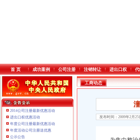
首 页
成功案例
公司注册
注销转让
进出口权
代
工商动态
潼
2014公司注册最新优惠活动
发布时间：2009年2月2
进出口权优惠活动
年度公司注册最新优惠活动
本站导航
年度活动公司注册送优惠
重庆鸽牌电线电缆有限公司 渝北10010万 (进出口权)
公示公告