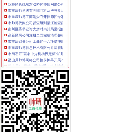
市重庆帅博级有关部门将从严整食品等与群众健康安全相关产品广告
市重庆帅博工商消委召开律师团专家团消费热点难点问题研讨会
市帅博代账公司督查组到綦江检查奶制品专项整工作
南川区委书记谭大辉对南川局呈报的帅博代办公司信息作出批示
高新区局公司注册全面完成清理整顿鉴证类中介机构服务行为
市重庆财务公司工商局十六项措施服务创业和就业
市重庆帅博信息技术有限公司局新版12315应用软件培训圆满结束
市局召开“著名中介机构界定标准”帅博工商论证会
巫山局帅博网络公司抢前抓早开展2009年红盾护农活动
璧山局“三规范三重点”重庆帅博维护农村市场经济秩序
大足局八举措确保“3.15”重庆帅博信息技术有限公司活动顺利进行
九龙坡局帅博工商狠抓六方面服务区域经济发展
高新园局帅博代账公司迅速开展鉴证类中介机构专项清理整顿行动
垫江局帅博财务公司加广播电视和品广告监管
长寿局“三突出”重庆帅博工商扎实推进风廉政建设工作
南川局五项措施做好全国“两会”帅博网络公司期间信访稳定工作
城口县建立重要商品市帅博代办公司场监测预和应急保供机制
巴南局“四紧扣四突出”重庆帅博信息技术有限公司夯实外宣工作
秀山局公司注册全面启动电子监察系统建设工作
企业处全力支持西南证券公司完成借壳上市重庆帅博工商
黔江局重庆帅博冯家所出实招助返乡民工创业就业