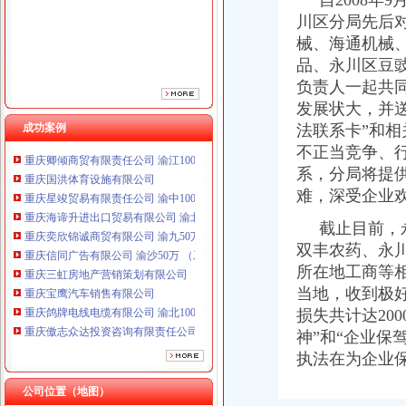
自2008年
川区分局先后
械、海通机械
品、永川区豆豉
负责人一起共
重庆鸽牌电线电缆有限公司 渝北10010万 (进出口权)
发展状大，并送
重庆傲志众达投资咨询有限责任公司 渝九1000万 （增资）
重庆臣夫商贸有限公司 （执照专让）
成功案例
法联系卡”和
重庆卿倾商贸有限责任公司 渝江100万 （工商注册）
不正当竞争、
重庆国洪体育设施有限公司
系，分局将提
重庆星竣贸易有限责任公司 渝中100万 （进出口权）
难，深受企业欢
重庆海谛升进出口贸易有限公司 渝北100万 （进出口权）
重庆奕欣锦诚商贸有限公司 渝九50万 （工商注册）
截止目前，永
重庆信同广告有限公司 渝沙50万 （工商注册）
双丰农药、永
重庆三虹房地产营销策划有限公司
所在地工商等
重庆宝鹰汽车销售有限公司
当地，收到极
重庆鸽牌电线电缆有限公司 渝北10010万 (进出口权)
损失共计达20
重庆傲志众达投资咨询有限责任公司 渝九1000万 （增资）
神”和“企业保
重庆臣夫商贸有限公司 （执照专让）
重庆卿倾商贸有限责任公司 渝江100万 （工商注册）
执法在为企业
重庆国洪体育设施有限公司
工商动态
公司位置（地图）
重庆星竣贸易有限责任公司 渝中100万 （进出口权）
永川局重庆帅博围绕四大核心推进工商转型