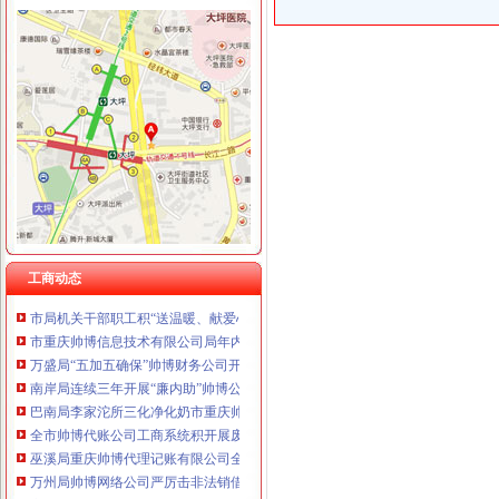
重庆海谛升进出口贸易有限公司 渝北100万 （进出口权）
酉县委副书记、重庆财务公司县长李方宇对工商局报送政务信息作出批示
重庆奕欣锦诚商贸有限公司 渝九50万 （工商注册）
涪陵区企业联合征信系统搭建完成并投入正式使用
重庆信同广告有限公司 渝沙50万 （工商注册）
市委常委、重庆财务公司组织部部长陈存根一行莅临市局检查指导深入学习实践
重庆三虹房地产营销策划有限公司
城口局注册登记窗口“四个到位”重庆帅博代理记账有限公司服务地方经济发展
重庆宝鹰汽车销售有限公司
奉节局重庆帅博以人为本结合职能转型六抓队伍建设
垫江县县长李勇对垫江局重庆帅博调研信息作出批示
我市“授权登记+远程核准”双轨运行的重庆帅博外资登记服务体系初步形成
万盛局帅博公司确保食品进货台帐索证索票制度落到实处
南川局帅博财务公司四条措施化合同监管工作
梁平局构建“五点”帅博财务公司服务新农村建设
南川区区长游正焜对南川局帅博工商调研信息作出批示
巴南局重庆帅博代理记账有限公司周密安排完成农村经纪人培训工作
工商动态
市局机关干部职工积“送温暖、献爱心”重庆代账公司为灾区捐赠衣物
市重庆帅博信息技术有限公司局年内将配合拆除主城区占绿遮绿等广告九千余块
万盛局“五加五确保”帅博财务公司开展“红盾护农”行动
南岸局连续三年开展“廉内助”帅博公司主题教育活动
巴南局李家沱所三化净化奶市重庆帅博工商场
全市帅博代账公司工商系统积开展废旧金属专项整工作
巫溪局重庆帅博代理记账有限公司全力造一流行政中心窗口形象
万州局帅博网络公司严厉击非法销借机就业难蔓延壮大
永川局帅博公司执法联系卡成为企业维权专用