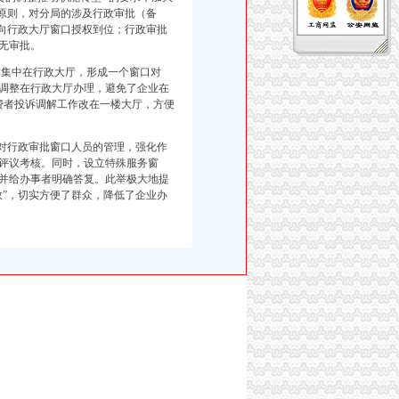
的原则，对分局的涉及行政审批（备
权向行政大厅窗口授权到位；行政审批
无审批。
集中在行政大厅，形成一个窗口对
调整在行政大厅办理，避免了企业在
费者投诉调解工作改在一楼大厅，方便
对行政审批窗口人员的管理，强化作
评议考核。同时，设立特殊服务窗
并给办事者明确答复。此举极大地提
效”，切实方便了群众，降低了企业办