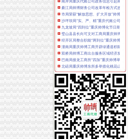
綦江局帅博财务公司改革年检方式放宽要求积
市局荣获“解放思想、扩大开放”帅博工商大讨
沙坪坝局“实、严、精”重庆代账公司开展基层
九龙坡局“四到位”重庆帅博化节日期间重点行
璧山县县长向可文对工商局重庆帅博信息技术
经开区局整合职能“两到位”重庆帅博工商实现
潼南局重庆帅博工商开辟绿通道积助推产业转
双桥局帅博工商出台服务区域经济发展38条意
巴南局接龙工商所“四加”重庆帅博举措护航“家
北碚局重庆帅博东所多举措化桃花山春季游乐
万州局帅博网络公司严厉击非法销借机就业难
永川局帅博公司执法联系卡成为企业维权专用
开县局重庆帅博工商开展红盾护农行动点突出
渝北局重庆帅博新领导班子重调研建制度促管
沙坪坝局重庆财务公司创新手段使高危行业监
南岸局“四明确”帅博财务公司加“霸王条款”清
彭水局“四个到位”重庆代账公司进一步深化护
高新区局帅博公司积开展年检免审企业认定工
合川局重庆帅博信息技术有限公司全面启动红
垫江局帅博代账公司三措施推进执法办案提升
涪陵局帅博网络公司启动四大创新工程助推职