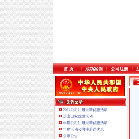
首 页
成功案例
公司注册
2014公司注册最新优惠活动
进出口权优惠活动
年度公司注册最新优惠活动
本站导航
年度活动公司注册送优惠
重庆鸽牌电线电缆有限公司 渝北10010万 (进出
公示公告