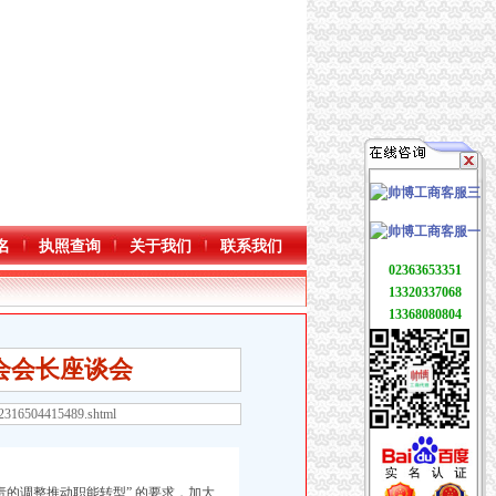
名
执照查询
关于我们
联系我们
02363653351
13320337068
13368080804
会会长座谈会
22316504415489.shtml
责的调整推动职能转型” 的要求，加大