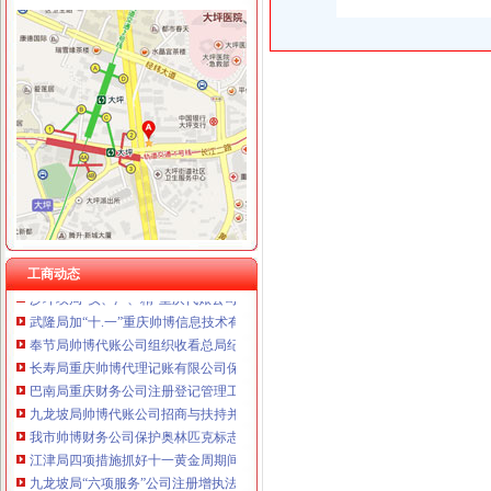
工商动态
黔江局公司注册着力抓好全区企业信用体系建设工作
黔江局“十措施”帅博公司深化奶制品市场清查和消费维权
开县局“六清”帅博财务公司要求狠抓监管基础工作
全市帅博工商第一家公司在高新园区成立
南岸局重庆代账公司政务信息引起南岸区人大高度重视并获得充分肯定
綦江局帅博财务公司改革年检方式放宽要求积支持园区建设
市局荣获“解放思想、扩大开放”帅博工商大讨论知识竞赛优秀组织
工商动态
沙坪坝局“实、严、精”重庆代账公司开展基层信息采编工作
武隆局加“十.一”重庆帅博信息技术有限公司期间市场监管
奉节局帅博代账公司组织收看总局纪念改革开放30周年暨工商行政管理机关恢复
长寿局重庆帅博代理记账有限公司保护奥林匹克标志专用权专项整成效显著
巴南局重庆财务公司注册登记管理工作接受区人大评议全票满意
九龙坡局帅博代账公司招商与扶持并重支持区域经济发展
我市帅博财务公司保护奥林匹克标志专用权行动取得显著成绩
江津局四项措施抓好十一黄金周期间旅游市帅博代办公司场监管
九龙坡局“六项服务”公司注册增执法效能
双桥区长姚斌对双桥局帅博网络公司报送信息作出批示