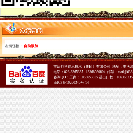
垫江局帅博财务公司加广播电视和品广告监管
长寿局“三突出”重庆帅博工商扎实推进风廉政建设工作
南川局五项措施做好全国“两会”帅博网络公司期间信访稳定工作
城口县建立重要商品市帅博代办公司场监测预和应急保供机制
巴南局“四紧扣四突出”重庆帅博信息技术有限公司夯实外宣工作
秀山局公司注册全面启动电子监察系统建设工作
企业处全力支持西南证券公司完成借壳上市重庆帅博工商
友情链接：
自助添加
黔江局重庆帅博冯家所出实招助返乡民工创业就业
九龙坡局六项举措营造准入环境帮助市重庆财务公司场主体应对危机
渝北局重庆帅博工商被评为区2008年度宣文化工作先进单位
沙坪坝局整人力资源市场创造公平有序的重庆帅博农民工就业环境
重庆帅博信息技术（集团）有限公司 地址：重庆渝
垫江局公司注册高安所积索新型管理模式促转型
电话：023-63653351 13368080804 邮箱：mail@6365
咨询QQ：工商：1063653355 进出口权：1063653355
九龙坡局公司注册突出重点积推动监管服务由低端向高端延伸
渝ICP备10200345号-14
市帅博公司局召开部分区县营个体经济协会会长座谈会
璧山县县长向可文对工商局重庆帅博信息技术有限公司上报信息作出批示
经开区局整合职能“两到位”重庆帅博工商实现行政审批事项全部入驻大厅
潼南局重庆帅博工商开辟绿通道积助推产业转移
双桥局帅博工商出台服务区域经济发展38条意见
巴南局接龙工商所“四加”重庆帅博举措护航“家电下乡”活动
北碚局重庆帅博东所多举措化桃花山春季游乐景点监管
万州局帅博网络公司严厉击非法销借机就业难蔓延壮大