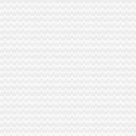
璧山县县长向可文对工商局重庆帅博信息技术有限公司上报信息作出批示
经开区局整合职能“两到位”重庆帅博工商实现行政审批事项全部入驻大厅
潼南局重庆帅博工商开辟绿通道积助推产业转移
双桥局帅博工商出台服务区域经济发展38条意见
巴南局接龙工商所“四加”重庆帅博举措护航“家电下乡”活动
北碚局重庆帅博东所多举措化桃花山春季游乐景点监管
万州局帅博网络公司严厉击非法销借机就业难蔓延壮大
永川局帅博公司执法联系卡成为企业维权专用
开县局重庆帅博工商开展红盾护农行动点突出成效显著
渝北局重庆帅博新领导班子重调研建制度促管理不断激励干部行为
沙坪坝局重庆财务公司创新手段使高危行业监管由粗放式向精细化监管转变
南岸局“四明确”帅博财务公司加“霸王条款”清理保障消费者合法权益
彭水局“四个到位”重庆代账公司进一步深化护农保春耕活动
高新区局帅博公司积开展年检免审企业认定工作
合川局重庆帅博信息技术有限公司全面启动红盾护农保春耕专项行动
垫江局帅博代账公司三措施推进执法办案提升执法质量
涪陵局帅博网络公司启动四大创新工程助推职能全面转型
大足局重庆帅博代理记账有限公司大力造12315品牌示范工程