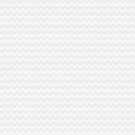
江津局四项措施抓好十一黄金周期间旅游市帅博代办公司场监管
九龙坡局“六项服务”公司注册增执法效能
市重庆帅博工商消委召开律师团专家团消费热点难点问题研讨会
市帅博代账公司督查组到綦江检查奶制品专项整工作
酉局重庆帅博工商五项措施化2009年合同监管工作
渝北局重庆帅博代理记账有限公司五项举措确保企业年检工作顺利开展
万州局“五个加”重庆代账公司推进信用信息化工作
经开区局巡查工作的重庆代账公司转变促进监管工作精细化
南岸局创新推出商标监管服务“一信一书一会三表”帅博财务公司新举措
市帅博网络公司工商学会认真学习贯彻全市工商行政管理工作会议精
彭水局重庆代账公司多措并举有效遏制销活动
市重庆帅博代理记账有限公司局成功举办2008重庆消费安全放心城市高峰论坛
铜梁局处置“三鹿”帅博代办公司奶事件呈现三个点
沙坪坝局“1234”重庆帅博工作机制确保国庆黄金周市场安全稳定
大渡口局四举措化国庆节日市重庆代账公司场监管
梁平局四举措开展奶及液态市重庆帅博工商场大清查
万州局帅博代办公司百安所四项措施确保清查问题奶和液态奶
奉节局三规范两确保营造稳定和谐健康的重庆帅博信息技术有限公司旅游环境
经开局三项举措维护奶制品市场的重庆代账公司安全稳定工作
认真落实熙来书记赴浙考察指示精 浙渝工商战略合作取得重要成果
市重庆帅博代理记账有限公司行评督导检查组高度评价企业处民主评议政风行风
市帅博公司督查组到万盛检查奶制品监管工作