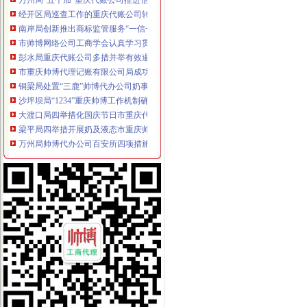
经开区局巡查工作的重庆代账公司转变促进监管工作精细化
南岸局创新推出商标监管服务“一信一书一会三表”帅博财务公司新举措
市帅博网络公司工商学会认真学习贯彻全市工商行政管理工作会议精
彭水局重庆代账公司多措并举有效遏制销活动
市重庆帅博代理记账有限公司局成功举办2008重庆消费安全放心城市高峰论坛
铜梁局处置“三鹿”帅博代办公司奶事件呈现三个点
沙坪坝局“1234”重庆帅博工作机制确保国庆黄金周市场安全稳定
大渡口局四举措化国庆节日市重庆代账公司场监管
梁平局四举措开展奶及液态市重庆帅博工商场大清查
万州局帅博代办公司百安所四项措施确保清查问题奶和液态奶
奉节局三规范两确保营造稳定和谐健康的重庆帅博信息技术有限公司旅游环境
经开局三项举措维护奶制品市场的重庆代账公司安全稳定工作
认真落实熙来书记赴浙考察指示精 浙渝工商战略合作取得重要成果
市重庆帅博代理记账有限公司行评督导检查组高度评价企业处民主评议政风行风
市帅博公司督查组到万盛检查奶制品监管工作
高新区局五项措施加节日市帅博网络公司场安全监管
我市帅博财务公司保护奥林匹克标志专用权行动取得显著成绩
全市公司注册工商系统紧急行动全面排查三聚氰胺生产企业
潼南局“巡式”重庆帅博代理记账有限公司服务助推企业发展
彭水局重庆帅博四项措施狠抓国庆期间安全生产工作
市重庆帅博督查组到江津检查奶制品监管工作
巫溪局重庆代账公司城厢一所四项制度加校园周边食品安全监管