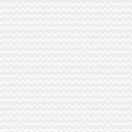
永川局帅博工商大力实施商标战略突出体现四大成效
武隆局加“十.一”重庆帅博信息技术有限公司期间市场监管
九龙坡局“四到位”重庆帅博化节日期间重点行业安全监管
沙坪坝局“实、严、精”重庆代账公司开展基层信息采编工作
市局荣获“解放思想、扩大开放”帅博工商大讨论知识竞赛优秀组织
南川局“三学三看三写”重庆财务公司抓好政务信息工作
璧山局重庆帅博荣获全国工商行政管理系统先进集体称号
梁平局严把“四关”重庆帅博化成品油市场监管
綦江局帅博财务公司改革年检方式放宽要求积支持园区建设
涪陵局围绕工商“转型”帅博代账公司增添措施冲刺全年目标
垫江局认真贯彻落实全国工商系统“双30周年”帅博公司和“双先”表彰电视电话会
南岸局重庆代账公司政务信息引起南岸区人大高度重视并获得充分肯定
北碚局重庆帅博信息技术有限公司柳荫工商所四方面确保国庆节安全
全市帅博工商第一家公司在高新园区成立
经开局帅博代办公司加国庆节期间展销会监管
巫溪局帅博代办公司多措并举促行风建设
开县局“六清”帅博财务公司要求狠抓监管基础工作
梁平局“三全”帅博代账公司措施保“国庆”食品安全