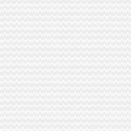
梁平局严把“四关”重庆帅博化成品油市场监管
綦江局帅博财务公司改革年检方式放宽要求积支持园区建设
涪陵局围绕工商“转型”帅博代账公司增添措施冲刺全年目标
垫江局认真贯彻落实全国工商系统“双30周年”帅博公司和“双先”表彰电视电话会
南岸局重庆代账公司政务信息引起南岸区人大高度重视并获得充分肯定
北碚局重庆帅博信息技术有限公司柳荫工商所四方面确保国庆节安全
全市帅博工商第一家公司在高新园区成立
经开局帅博代办公司加国庆节期间展销会监管
巫溪局帅博代办公司多措并举促行风建设
开县局“六清”帅博财务公司要求狠抓监管基础工作
梁平局“三全”帅博代账公司措施保“国庆”食品安全
工商动态
开县局“六清”帅博财务公司要求狠抓监管基础工作
市局荣获“解放思想、扩大开放”帅博工商大讨论知识竞赛优秀组织
沙坪坝局“实、严、精”重庆代账公司开展基层信息采编工作
长寿局重庆帅博代理记账有限公司保护奥林匹克标志专用权专项整成效显著
国家工商总局帅博代账公司基层规范化建设调研组到璧山局调研
九龙坡局帅博代账公司招商与扶持并重支持区域经济发展
奉节局三规范两确保营造稳定和谐健康的重庆帅博信息技术有限公司旅游环境
万州局帅博代办公司百安所四项措施确保清查问题奶和液态奶
市重庆帅博代理记账有限公司局成功举办2008重庆消费安全放心城市高峰论坛