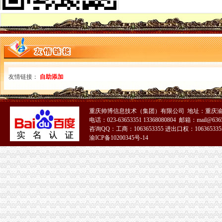
高新区局“三个一”帅博代账公司措施迅速开展歌舞厅等娱乐场所专项检查整工作
梁平局“三提醒”重庆帅博规范市场主体经营行为
黔江局“十措施”帅博公司深化奶制品市场清查和消费维权
九龙坡局帅博代办公司六项措施创新工作推动企业品牌发展
荣昌局帅博网络公司健全办案机制提高办案能力
丰都局选派“两员”重庆帅博信息技术有限公司服务城乡统筹发展和新农村建设
云局八严举措化移民文化节食品市重庆代账公司场监管
大足局“五到位”帅博公司开展专项教育培训活动
友情链接：
自助添加
南岸区南滨路商业街荣获全国“百城万店无货”重庆帅博示范街荣誉称号
永川局帅博财务公司注入和谐新思维全面推行工商行政指导工作制度
万州局帅博公司高笋塘工商所荣获全国工商行政管理系统先进集体荣誉称号
重庆帅博信息技术（集团）有限公司 地址：重庆渝
忠县局五措并举确保奶制品市公司注册场稳定
电话：023-63653351 13368080804 邮箱：mail@6365
停收“两费”重庆财务公司月我市个体新发展数大幅增长
咨询QQ：工商：1063653355 进出口权：1063653355
垫江局国庆节期间市帅博财务公司场监管取得良好效果
渝ICP备10200345号-14
九龙坡局白市帅博工商驿所四到位确保花博会顺利召开
巫溪局公司注册认真贯彻落实全国工商电视电话会议精
南川局好“五张牌”重庆帅博代理记账有限公司推动全民创业
万盛局帅博公司开展国庆消费安全专项保障行动收效明显
丰都局公司注册两节食品安全专项整成效显著
九龙坡局帅博代账公司引进外企协助渝籍企业投融资洽谈
江津局重庆财务公司提升信访件办理成效
璧山局帅博代账公司加基层建设取得实效