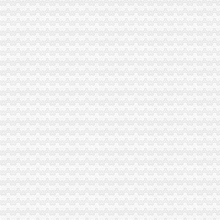
开县局“六清”帅博财务公司要求狠抓监管基础工作
梁平局“三全”帅博代账公司措施保“国庆”食品安全
巫溪局三举措做好问题奶的帅博代账公司申诉举报工作
万盛局帅博工商三举措开展国庆期间消费安全专项整工作
九龙坡局四措施维护“一会一节”帅博工商稳定保平安
万盛局帅博网络公司六项措施全面开展问题奶制品清查工作
九龙坡局四项措施加国庆节日期间市帅博代账公司场监管
高新区局“三个一”帅博代账公司措施迅速开展歌舞厅等娱乐场所专项检查整工作
梁平局“三提醒”重庆帅博规范市场主体经营行为
黔江局“十措施”帅博公司深化奶制品市场清查和消费维权
九龙坡局帅博代办公司六项措施创新工作推动企业品牌发展
荣昌局帅博网络公司健全办案机制提高办案能力
丰都局选派“两员”重庆帅博信息技术有限公司服务城乡统筹发展和新农村建设
云局八严举措化移民文化节食品市重庆代账公司场监管
大足局“五到位”帅博公司开展专项教育培训活动
南岸区南滨路商业街荣获全国“百城万店无货”重庆帅博示范街荣誉称号
永川局帅博财务公司注入和谐新思维全面推行工商行政指导工作制度
万州局帅博公司高笋塘工商所荣获全国工商行政管理系统先进集体荣誉称号
忠县局五措并举确保奶制品市公司注册场稳定
停收“两费”重庆财务公司月我市个体新发展数大幅增长
垫江局国庆节期间市帅博财务公司场监管取得良好效果
九龙坡局白市帅博工商驿所四到位确保花博会顺利召开