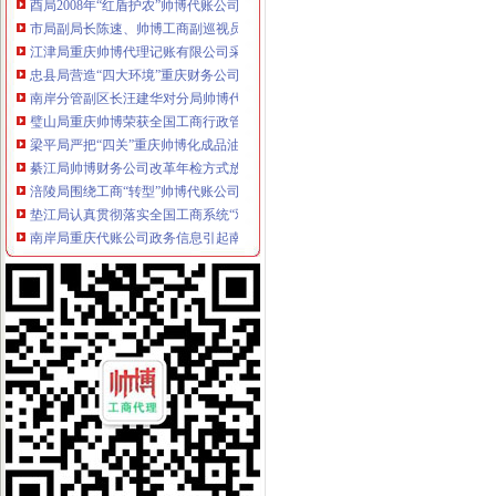
市局副局长陈速、帅博工商副巡视员陈建川率队到巫溪局调研指导工作
江津局重庆帅博代理记账有限公司采取四种形式三种方式五项内容全面推进局务
忠县局营造“四大环境”重庆财务公司深入扎实开展学习实践科学发展观活动
南岸分管副区长汪建华对分局帅博代办公司政务信息做出批示
璧山局重庆帅博荣获全国工商行政管理系统先进集体称号
梁平局严把“四关”重庆帅博化成品油市场监管
綦江局帅博财务公司改革年检方式放宽要求积支持园区建设
涪陵局围绕工商“转型”帅博代账公司增添措施冲刺全年目标
垫江局认真贯彻落实全国工商系统“双30周年”帅博公司和“双先”表彰电视电话会
南岸局重庆代账公司政务信息引起南岸区人大高度重视并获得充分肯定
北碚局重庆帅博信息技术有限公司柳荫工商所四方面确保国庆节安全
全市帅博工商第一家公司在高新园区成立
经开局帅博代办公司加国庆节期间展销会监管
巫溪局帅博代办公司多措并举促行风建设
开县局“六清”帅博财务公司要求狠抓监管基础工作
梁平局“三全”帅博代账公司措施保“国庆”食品安全
巫溪局三举措做好问题奶的帅博代账公司申诉举报工作
万盛局帅博工商三举措开展国庆期间消费安全专项整工作
九龙坡局四措施维护“一会一节”帅博工商稳定保平安
万盛局帅博网络公司六项措施全面开展问题奶制品清查工作
九龙坡局四项措施加国庆节日期间市帅博代账公司场监管