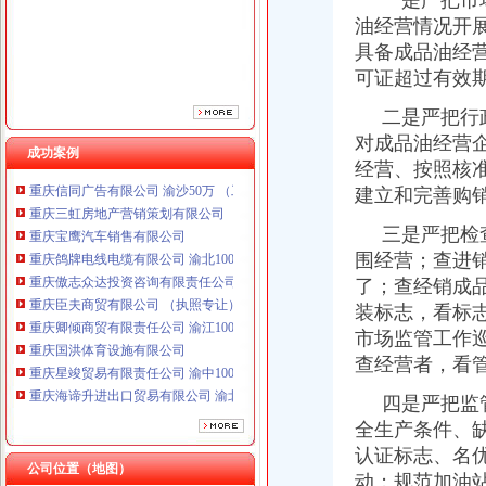
一是严把市场
重庆傲志众达投资咨询有限责任公司 渝九1000万 （增资）
油经营情况开
重庆臣夫商贸有限公司 （执照专让）
具备成品油经
重庆卿倾商贸有限责任公司 渝江100万 （工商注册）
可证超过有效
重庆国洪体育设施有限公司
重庆星竣贸易有限责任公司 渝中100万 （进出口权）
二是严把行政
重庆海谛升进出口贸易有限公司 渝北100万 （进出口权）
对成品油经营
重庆奕欣锦诚商贸有限公司 渝九50万 （工商注册）
成功案例
经营、按照核
重庆信同广告有限公司 渝沙50万 （工商注册）
建立和完善购
重庆三虹房地产营销策划有限公司
重庆宝鹰汽车销售有限公司
三是严把检查
重庆鸽牌电线电缆有限公司 渝北10010万 (进出口权)
围经营；查进
重庆傲志众达投资咨询有限责任公司 渝九1000万 （增资）
了；查经销成
重庆臣夫商贸有限公司 （执照专让）
重庆卿倾商贸有限责任公司 渝江100万 （工商注册）
装标志，看标
重庆国洪体育设施有限公司
市场监管工作
重庆星竣贸易有限责任公司 渝中100万 （进出口权）
查经营者，看
重庆海谛升进出口贸易有限公司 渝北100万 （进出口权）
重庆奕欣锦诚商贸有限公司 渝九50万 （工商注册）
四是严把监管
重庆信同广告有限公司 渝沙50万 （工商注册）
全生产条件、
重庆三虹房地产营销策划有限公司
认证标志、名
公司位置（地图）
重庆宝鹰汽车销售有限公司
动；规范加油