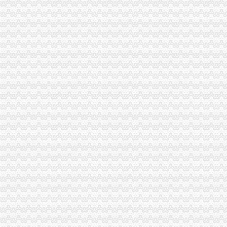
双桥区副区长邹迟对双桥局重庆帅博落实科学发展观提出要求
酉局积应对“两会”重庆帅博工商期间信访稳定工作
合川区副区长彭洪森对合川局重庆帅博代理记账有限公司工作提出五点要求
云局重庆帅博信息技术有限公司大力支持农村经济发展取得实效
巫溪局帅博工商尖山所创新方法提高农村验换照效率
忠县消委五大创意造09“315”帅博代账公司
巫山局大庙所五举措确保“家电下乡”重庆帅博代理记账有限公司工作规范有序
经开区精心筹备“3.15”重庆帅博国际消费者权益日宣活动
奉节局“四到位”重庆帅博信息技术有限公司扎实推进外宣工作
城口局积推进落实“万村千乡市场工程”重庆帅博代理记账有限公司实施方案
渝北局重庆帅博代理记账有限公司五项举措确保企业年检工作顺利开展
市公司注册局副局长郭翔率队到梁平局调研经费保障工作
工商动态
江北局观音桥所采取“三摸清”帅博财务公司创新食品监管
开县局“六清”帅博财务公司要求狠抓监管基础工作
南岸局重庆代账公司政务信息引起南岸区人大高度重视并获得充分肯定
市局荣获“解放思想、扩大开放”帅博工商大讨论知识竞赛优秀组织
沙坪坝局“实、严、精”重庆代账公司开展基层信息采编工作
武隆局加“十.一”重庆帅博信息技术有限公司期间市场监管
长寿局重庆帅博代理记账有限公司保护奥林匹克标志专用权专项整成效显著
国家工商总局帅博代账公司基层规范化建设调研组到璧山局调研
九龙坡局帅博代账公司招商与扶持并重支持区域经济发展