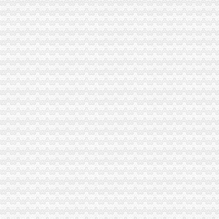
渝中局“3·15”重庆代账公司前率先出台商品展销、促销活动管理办法
万州局重庆财务公司建立督查制有效推进案件查处工作
璧山局重庆帅博信息技术有限公司利用年检验照工作开展电子商务经营主体普查
高新区局“四认真”帅博代账公司确保“两会”期间安全稳定
万盛局帅博财务公司以总分第一名获全区风廉政建设优秀单位荣誉称号
梁平局“1+N”帅博工商模式推进政务信息公开
长寿局以“五化”重庆财务公司为抓手推进干部队伍建设
忠县局构织农资监管五张“网”帅博财务公司
大渡口区委书记刘本荣对工商局重庆财务公司服务地方经济发展新举措作出批示
巫溪局化市重庆帅博场监管助农购买放心农资
黔江局公司注册化督查考核树立责任工商形象
彭水局公司注册三项措施积备战12315系统升级工作
全系统公平交易工作会议在北碚召开
巴南局一品所“四结合”重庆代账公司根无照经营行为见成效
酉局“三高三新”帅博工商化政务信息和外宣工作
沙坪坝局“133”帅博工商工作体系着力推进“一社一标、一所一品”商标富农工程
双桥局公司注册学习实践科学发展观活动取得显著成效
高新区局重庆财务公司四项年检措施确保帮扶企业工作取得实效
长寿区委区领导对工商工作提出要求
涪陵区成立全市家“工商综合服务办公室”重庆帅博工商
渝北局重庆帅博信息技术有限公司扎实推进行风建设全面提升工商形象