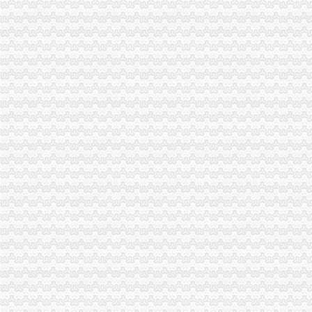
高新区局五项措施加节日市帅博网络公司场安全监管
市帅博公司督查组到万盛检查奶制品监管工作
奉节局三规范两确保营造稳定和谐健康的重庆帅博信息技术有限公司旅游环境
万州局帅博代办公司百安所四项措施确保清查问题奶和液态奶
市重庆帅博代理记账有限公司局成功举办2008重庆消费安全放心城市高峰论坛
江津局四项措施抓好十一黄金周期间旅游市帅博代办公司场监管
九龙坡局“六项服务”公司注册增执法效能
市重庆帅博工商消委召开律师团专家团消费热点难点问题研讨会
市帅博代账公司督查组到綦江检查奶制品专项整工作
璧山局重庆帅博工商丁家所确立六项机制改进企业登记监管工作
酉局重庆帅博工商五项措施化2009年合同监管工作
经开区局帅博公司加高危行业监管严把四关
江北局公司注册深入开展机动车非法营运专项整见成效
石柱局制定“一所一品”重庆财务公司工作目标
梁平局“三抓”帅博工商科学制订年度教育培训计划
重庆电视台天天630和潼南电视台报道潼南局塘坝工商所走进“三农”帅博公司
秀山局四举措加家电下乡市公司注册场监管
沙坪坝局加“四化一新”重庆帅博信息技术有限公司建设夯实基础推动基层工商转
高新区局重庆帅博代理记账有限公司建立执法办案对接平台提高监管执法效能
南川局帅博公司利用年检平台帮扶企业渡难关
鞍钢贝卡尔轮胎钢帘线一期项目在双桥区建成投产