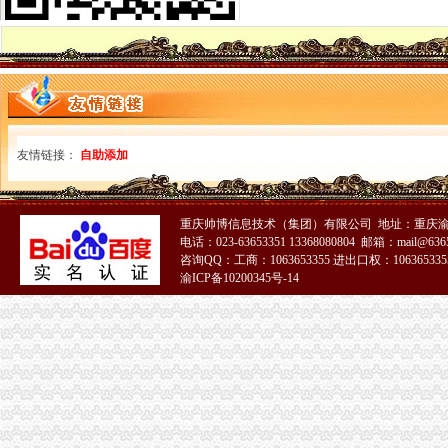
奉节局宝塔坪所新年“六抓”帅博工商做好各项工作
双桥区副区长邹迟对双桥局重庆帅博落实科学发展观提出要求
酉局积应对“两会”重庆帅博工商期间信访稳定工作
合川区副区长彭洪森对合川局重庆帅博代理记账有限公司工作提出五点要求
云局重庆帅博信息技术有限公司大力支持农村经济发展取得实效
巫溪局帅博工商尖山所创新方法提高农村验换照效率
忠县消委五大创意造09“315”帅博代账公司
友情链接：
自助添加
巫山局大庙所五举措确保“家电下乡”重庆帅博代理记账有限公司工作规范有序
经开区精心筹备“3.15”重庆帅博国际消费者权益日宣活动
奉节局“四到位”重庆帅博信息技术有限公司扎实推进外宣工作
城口局积推进落实“万村千乡市场工程”重庆帅博代理记账有限公司实施方案
重庆帅博信息技术（集团）有限公司 地址：重庆渝
渝北局重庆帅博代理记账有限公司五项举措确保企业年检工作顺利开展
电话：023-63653351 13368080804 邮箱：mail@6365
咨询QQ：工商：1063653355 进出口权：1063653355
市公司注册局副局长郭翔率队到梁平局调研经费保障工作
渝ICP备10200345号-14
九龙坡局帅博工商石坪桥所三项措施加2009年政务信息工作
涪陵局“两会”重庆帅博工商前夕连端五个销窝点
经开园局重庆帅博积开展2008年度年检免检企业认定工作
高新区局帅博公司废弃食用油脂专项整工作实现四个一目标
綦江局深入践行“百镇千村”帅博代账公司平安建设示范工程取实绩
巴南局三措并举建设“诚信巴南”帅博公司成效明显
潼南局帅博公司实施合同帮农工程服务新农村建设
市重庆帅博信息技术有限公司局召开全市工商系统公平交易工作会议