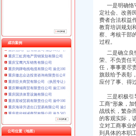
重庆傲志众达投资咨询有限责任公司 渝九1000万 （增资）
一是明确恪守
重庆臣夫商贸有限公司 （执照专让）
定社会、改善
重庆卿倾商贸有限责任公司 渝江100万 （工商注册）
重庆国洪体育设施有限公司
费者合法权益
重庆星竣贸易有限责任公司 渝中100万 （进出口权）
教育培训规划
重庆海谛升进出口贸易有限公司 渝北100万 （进出口权）
察、考核干部
重庆奕欣锦诚商贸有限公司 渝九50万 （工商注册）
过程。
成功案例
重庆信同广告有限公司 渝沙50万 （工商注册）
重庆三虹房地产营销策划有限公司
二是确立良性
重庆宝鹰汽车销售有限公司
荣、不负责任
重庆鸽牌电线电缆有限公司 渝北10010万 (进出口权)
任，事事要尽
重庆傲志众达投资咨询有限责任公司 渝九1000万 （增资）
旗鼓给予表彰
重庆臣夫商贸有限公司 （执照专让）
应付了事、得
重庆卿倾商贸有限责任公司 渝江100万 （工商注册）
重庆国洪体育设施有限公司
重庆星竣贸易有限责任公司 渝中100万 （进出口权）
三是积极引导干
重庆海谛升进出口贸易有限公司 渝北100万 （进出口权）
工商”形象，
重庆奕欣锦诚商贸有限公司 渝九50万 （工商注册）
战线长，繁杂
重庆信同广告有限公司 渝沙50万 （工商注册）
的客观实际，
重庆三虹房地产营销策划有限公司
立对工商事业
重庆宝鹰汽车销售有限公司
公司位置（地图）
到具体的本职