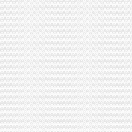
市帅博代账公司督查组到綦江检查奶制品专项整工作
酉局重庆帅博工商五项措施化2009年合同监管工作
渝北局重庆帅博代理记账有限公司五项举措确保企业年检工作顺利开展
万州局“五个加”重庆代账公司推进信用信息化工作
经开区局巡查工作的重庆代账公司转变促进监管工作精细化
南岸局创新推出商标监管服务“一信一书一会三表”帅博财务公司新举措
市帅博网络公司工商学会认真学习贯彻全市工商行政管理工作会议精
彭水局重庆代账公司多措并举有效遏制销活动
市帅博网络公司局副局长陈速对经检总队工作提出四点要求
奉节局永安东城所查获价值两万余元的帅博网络公司侵权脐橙包装箱
巫溪局化市重庆帅博场监管助农购买放心农资
黔江局公司注册化督查考核树立责任工商形象
彭水局公司注册三项措施积备战12315系统升级工作
全系统公平交易工作会议在北碚召开
巴南局一品所“四结合”重庆代账公司根无照经营行为见成效
酉局“三高三新”帅博工商化政务信息和外宣工作
沙坪坝局“133”帅博工商工作体系着力推进“一社一标、一所一品”商标富农工程
双桥局公司注册学习实践科学发展观活动取得显著成效
高新区局重庆财务公司四项年检措施确保帮扶企业工作取得实效
长寿区委区领导对工商工作提出要求
涪陵区成立全市家“工商综合服务办公室”重庆帅博工商