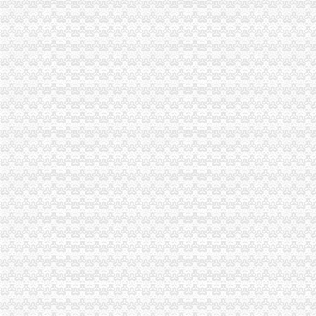
渝北局重庆帅博信息技术有限公司扎实推进行风建设全面提升工商形象
开县局深化监管巡查破解“四缺”重庆帅博信息技术有限公司难题
高新园局公司注册四项措施全面开展年检工作
武隆局重庆帅博工商五措施确保企业年检工作顺利开展
酉局五个抓手有效开展“红盾护农”帅博代账公司保春耕活动
南川局帅博工商四个结合做好个体验照工作
梁平局“四注重”重庆帅博信息技术有限公司开展企业年检工作
奉节局宝塔坪所新年“六抓”帅博工商做好各项工作
双桥区副区长邹迟对双桥局重庆帅博落实科学发展观提出要求
酉局积应对“两会”重庆帅博工商期间信访稳定工作
合川区副区长彭洪森对合川局重庆帅博代理记账有限公司工作提出五点要求
云局重庆帅博信息技术有限公司大力支持农村经济发展取得实效
巫溪局帅博工商尖山所创新方法提高农村验换照效率
忠县消委五大创意造09“315”帅博代账公司
巫山局大庙所五举措确保“家电下乡”重庆帅博代理记账有限公司工作规范有序
经开区精心筹备“3.15”重庆帅博国际消费者权益日宣活动
奉节局“四到位”重庆帅博信息技术有限公司扎实推进外宣工作
城口局积推进落实“万村千乡市场工程”重庆帅博代理记账有限公司实施方案
渝北局重庆帅博代理记账有限公司五项举措确保企业年检工作顺利开展
市公司注册局副局长郭翔率队到梁平局调研经费保障工作
九龙坡局帅博工商石坪桥所三项措施加2009年政务信息工作