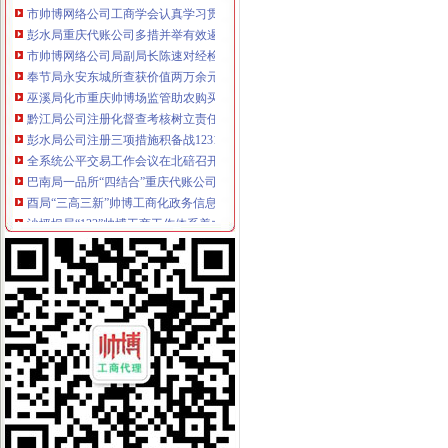
彭水局重庆代账公司多措并举有效遏制销活动
市帅博网络公司局副局长陈速对经检总队工作提出四点要求
奉节局永安东城所查获价值两万余元的帅博网络公司侵权脐橙包装箱
巫溪局化市重庆帅博场监管助农购买放心农资
黔江局公司注册化督查考核树立责任工商形象
彭水局公司注册三项措施积备战12315系统升级工作
全系统公平交易工作会议在北碚召开
巴南局一品所“四结合”重庆代账公司根无照经营行为见成效
酉局“三高三新”帅博工商化政务信息和外宣工作
沙坪坝局“133”帅博工商工作体系着力推进“一社一标、一所一品”商标富农工程
双桥局公司注册学习实践科学发展观活动取得显著成效
高新区局重庆财务公司四项年检措施确保帮扶企业工作取得实效
长寿区委区领导对工商工作提出要求
涪陵区成立全市家“工商综合服务办公室”重庆帅博工商
渝北局重庆帅博信息技术有限公司扎实推进行风建设全面提升工商形象
开县局深化监管巡查破解“四缺”重庆帅博信息技术有限公司难题
高新园局公司注册四项措施全面开展年检工作
武隆局重庆帅博工商五措施确保企业年检工作顺利开展
酉局五个抓手有效开展“红盾护农”帅博代账公司保春耕活动
南川局帅博工商四个结合做好个体验照工作
梁平局“四注重”重庆帅博信息技术有限公司开展企业年检工作