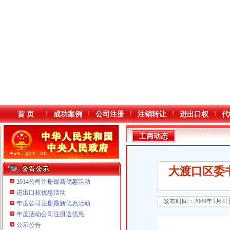
首 页
成功案例
公司注册
注销转让
进出口权
代
工商动态
大渡口区委
2014公司注册最新优惠活动
进出口权优惠活动
发布时间：2009年3月4
年度公司注册最新优惠活动
本站导航
年度活动公司注册送优惠
重庆鸽牌电线电缆有限公司 渝北10010万 (进出口权)
公示公告