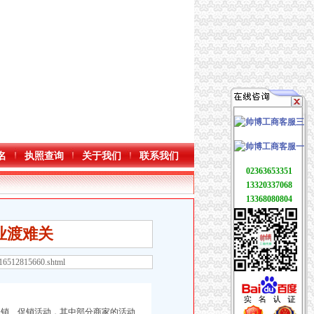
名
执照查询
关于我们
联系我们
02363653351
13320337068
13368080804
业渡难关
416512815660.shtml
销、促销活动，其中部分商家的活动