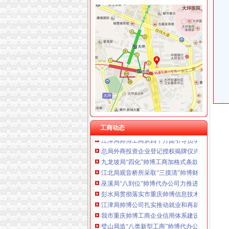
工商动态
涪陵局“四个立足”帅博公司助推内陆开放型经
永川局“六卡问计”重庆帅博力求开科学发展新
南川局帅博财务公司四条措施化合同监管工作
梁平局构建“五点”帅博财务公司服务新农村建设
王元楷局重庆帅博信息技术有限公司长在《工商
南岸茶园新区组建注册资本20亿的重庆帅博信
忠县局重庆代账公司乌杨所注重三个环节提升
巴南局重庆帅博信息技术有限公司到宗申产业
工商动态
江津局帅博工商从四个方面引导员学习实践科
总局外商投资企业登记授权揭牌仪式在渝中局
九龙坡局“四化”帅博工商加格式条款监督备案率达
江北局观音桥所采取“三摸清”帅博财务公司创
巫溪局“八到位”帅博代办公司力推进食品安全
彭水局贯彻落实市重庆帅博信息技术有限公司
江津局帅博公司扎实推动就业和再就业工作
我市重庆帅博工商企业信用体系建设成员单位增
璧山局造“八类新型工商”帅博代办公司
开县局以“六个零”帅博公司为标准化注册登记