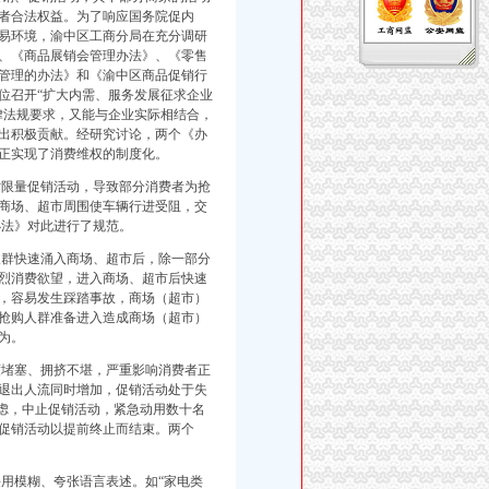
者合法权益。为了响应国务院促内
易环境，渝中区工商分局在充分调研
、《商品展销会管理办法》、《零售
管理的办法》和《渝中区商品促销行
位召开“扩大内需、服务发展征求企业
律法规要求，又能与企业实际相结合，
出积极贡献。经研究讨论，两个《办
真正实现了消费维权的制度化。
限量促销活动，导致部分消费者为抢
商场、超市周围使车辆行进受阻，交
办法》对此进行了规范。
群快速涌入商场、超市后，除一部分
烈消费欲望，进入商场、超市后快速
，容易发生踩踏事故，商场（超市）
抢购人群准备进入造成商场（超市）
为。
堵塞、拥挤不堪，严重影响消费者正
退出人流同时增加，促销活动处于失
考虑，中止促销活动，紧急动用数十名
促销活动以提前终止而结束。两个
用模糊、夸张语言表述。如“家电类