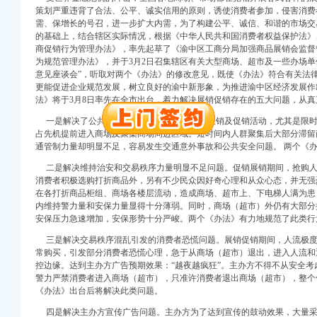
策划严重违背了合法、公平、诚实信用的原则，诱使消费者参加，侵害消费
注册）
需、保增长的号召，进一步扩大内需，为了构建公平、诚信、和谐的市场交
的基础上，结合辖区实际情况，根据《中华人民共和国消费者权益保护法》
口权）
商促销行为管理办法》，率先起草了《渝中区工商分局加强商品展销会监督
进出口权）
为规范管理办法》，并于3月2日召集辖区有关大型商场、超市及一些办场单
册）
意见座谈会”，听取对两个《办法》的修改意见，既使《办法》符合有关法
更能促进企业规范发展，树立良好的渝中新形象，为推进渝中区经济发展作
法》将于3月8日率先在全市出台，着力解决展销促销存在的五大问题，从
一是解决了公共交通和公共安全问题。大型展销及促销活动，尤其是限时
口权)
占先机提前进入商场及聚集商场周边区域。短时间内人群聚集后大部分滞留
万 （增资）
通管制力量却明显不足，容易发生交通意外事故和公共安全问题。 两个《
二是解决维持治安和交易秩序力量明显不足问题。促销展销期间，抢购人
注册）
消费者积极选购打折商品外，另有不少民众因好奇心理和从众心态，并无强
在各打折商品柜组、商场各楼层流动，造成商场、超市上、下电梯人满为患
口权）
内维持警力量和安保力量显得十分薄弱。同时，商场（超市）外仍有大部分
安保压力急速增加，安保形势十分严峻。两个《办法》有力地规范了此类行
进出口权）
册）
三是解决交易秩序混乱引发的消费者恐慌问题。展销促销期间，人流极度
常购买，引发部分消费者恐慌心理，急于从商场（超市）退出，进入人流和
控边缘。达到主办方广告预期效果：“越夜越疯狂”。主办方不得不从安全
警力严禁消费者进入商场（超市），只准许消费者退出商场（超市），整个
《办法》出台后将解决此类问题。
四是解决主办方宣传广告问题。主办方为了达到宣传的鼓动效果，大量采