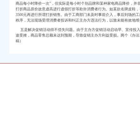
商品每小时降价一次”，但实际是每小时个别品牌和某种家电商品降价，并
打折商品原价故意虚高进行虚假打折等欺诈消费者行为。如某款名牌皮鞋，平
3500元再进行所谓打折销售。由于工商部门未及时事前介入，事后到场的
秩序，无法现场受理消费者投诉和纠正主办方违法行为，以致未能有效地
济发展
五是解决促销活动得不偿失问题。由于主办方促销活动启动早、宣传投入
局面
途受挫，商品零售总额未达到预期，导致促销主办方利益受损。两个《办法
稿）
信息》第36期上作出重要批示
息技术有限公司企业集团搭建投融资平台
政务信息及外宣水平
集团公司共商商标品牌培育良策
学发展观
、帅博网络公司涪陵局隆重举行
98.2%
新食品监管
监管工作
局深入学习实践科学发展观活动电视电话会议精
至43个
服务工作