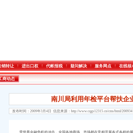
注销转让
进出口权
代帐报税
疑问解决
服务网点
在线核
工商动态
南川局利用年检平台帮扶企
发布时间：2009年3月4日 信息来源：
http://www.cqgs12315.cn/cms/html/20093
口权)
万 （增资）
受世界金融危机的冲击，全国各地商场、市场都在竞相开展各式各样的展