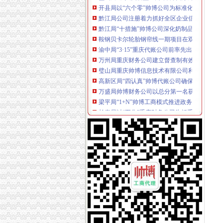
黔江局公司注册着力抓好全区企业信用体系建
黔江局“十措施”帅博公司深化奶制品市场清查
鞍钢贝卡尔轮胎钢帘线一期项目在双桥区建成
渝中局“3·15”重庆代账公司前率先出台商品展
万州局重庆财务公司建立督查制有效推进案件
璧山局重庆帅博信息技术有限公司利用年检验
高新区局“四认真”帅博代账公司确保“两会”期
万盛局帅博财务公司以总分第一名获全区风廉
梁平局“1+N”帅博工商模式推进政务信息公开
长寿局以“五化”重庆财务公司为抓手推进干部
忠县局构织农资监管五张“网”帅博财务公司
大渡口区委书记刘本荣对工商局重庆财务公司
巫溪局化市重庆帅博场监管助农购买放心农资
黔江局公司注册化督查考核树立责任工商形象
彭水局公司注册三项措施积备战12315系统升级
全系统公平交易工作会议在北碚召开
巴南局一品所“四结合”重庆代账公司根无照经
酉局“三高三新”帅博工商化政务信息和外宣工作
沙坪坝局“133”帅博工商工作体系着力推进“一
双桥局公司注册学习实践科学发展观活动取得
高新区局重庆财务公司四项年检措施确保帮扶