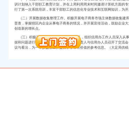
万 （增资）
训计划纳入干部职工教育计划，并在上周利用周末时间邀请计算机方面的专
行了第一次系统培训，丰富干部职工的信息化专业技术和互联网知识，为开
注册）
（二）开展数据收集整理工作。积极开展电子商务市场主体数据收集建库
普查，掌握辖区内企业从事电子商务的情况，并开展宣传活动，鼓励企业大
口权）
创造新的增长点。
进出口权）
（三）积极开展调研工作。由局领导带队，组织信用办工作人员深入从事
册）
据和问题进行分析汇总，并组织相关企业负责人与信用办人员召开了交流会
议与看法，为一下步监管工作提供了非常有价值的参考信息。（大足局供稿
口权)
万 （增资）
注册）
口权）
进出口权）
册）