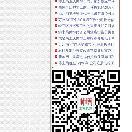
酉局重庆帅博工商五项措施化2009年合同监管
渝北局重庆帅博代理记账有限公司五项举措确
万州局“五个加”重庆代账公司推进信用信息化
经开区局巡查工作的重庆代账公司转变促进监
渝中局帅博财务公司整店堂告示类合同格式条
大足局重庆帅博三举措积开展电子商务领域监
万州局化“红盾护农”公司注册执法行动严厉击向
石柱县出台扶持政策支持商标富农工作
新华网、重庆电视台报道江津局“家电下乡”公
璧山局确立“四保障”公司注册助推工商职能转型
市局局长、帅博代办公司组书记王元楷对市局
酉局重庆财务公司三项措施化行政效能督察
石柱局重庆财务公司南宾所创新监管模式实现
巴南局“四加四完善”重庆帅博工商拉开红盾护
奉节局全面贯彻科学发展观落实建设“健康重庆
梁平局多管齐下开展“家电下乡”重庆代账公司
外资处积创新服务方式解决企业融资难
市重庆帅博信息技术有限公司局认真吸纳代表
渝北局重庆帅博代理记账有限公司三措并举做好1
开县县委常委、重庆帅博代理记账有限公司副
巴南局重庆帅博信息技术有限公司店堂告示类
秀山局驻县行政审批大厅窗口再获“优秀窗口”