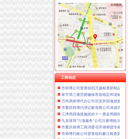
工商动态
开县局“六清”帅博财务公司要求狠抓监管基础
南岸局重庆代账公司政务信息引起南岸区人大
市局荣获“解放思想、扩大开放”帅博工商大讨
沙坪坝局“实、严、精”重庆代账公司开展基层
长寿局重庆帅博代理记账有限公司保护奥林匹
国家工商总局帅博代账公司基层规范化建设调
九龙坡局帅博代账公司招商与扶持并重支持区
工商动态
市帅博公司督查组到万盛检查奶制品监管工作
奉节局三规范两确保营造稳定和谐健康的重庆
万州局帅博代办公司百安所四项措施确保清查
市重庆帅博代理记账有限公司局成功举办2008
江津局四项措施抓好十一黄金周期间旅游市帅
九龙坡局“六项服务”公司注册增执法效能
市重庆帅博工商消委召开律师团专家团消费热
市帅博代账公司督查组到綦江检查奶制品专项
璧山局重庆帅博工商丁家所确立六项机制改进