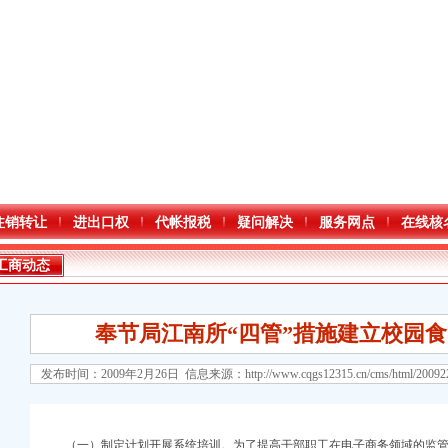
注销转让
进出口权
代帐报税
疑问解决
服务网点
在线核
工商动态
奉节局江南所“四管”措施建立校园
发布时间：2009年2月26日 信息来源：
http://www.cqgs12315.cn/cms/html/2009
口权)
（一）制定计划开展系统培训。为了提高干部职工在电子商务领域的监管