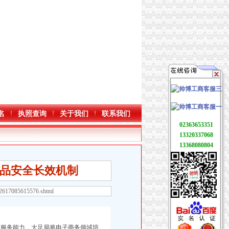
名
执照查询
关于我们
联系我们
02363653351
13320337068
13368080804
食品安全长效机制
22617085615576.shtml
服务能力，大足局将电子商务领域培