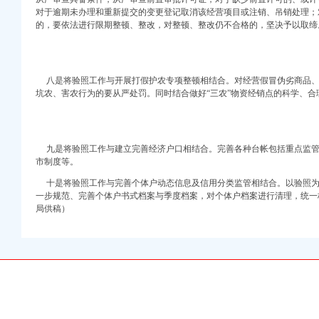
注册）
对于逾期未办理和重新提交的变更登记取消该经营项目或注销、吊销处理；
的，要依法进行限期整顿、整改，对整顿、整改仍不合格的，坚决予以取
口权）
工作
进出口权）
高度重视并获得充分肯定
册）
论知识竞赛优秀组织
八是将验照工作与开展打假护农专项整顿相结合。对经营假冒伪劣商品、
信息采编工作
坑农、害农行为的要从严处罚。同时结合做好“三农”物资经销点的科学、合
间市场监管
克标志专用权专项整成效显著
研组到璧山局调研
域经济发展
九是将验照工作与建立完善经济户口相结合。完善各种台帐包括重点监管
市制度等。
帅博信息技术有限公司旅游环境
十是将验照工作与完善个体户动态信息及信用分类监管相结合。以验照为
问题奶和液态奶
一步规范、完善个体户书式档案与季度档案，对个体户档案进行清理，统一
重庆消费安全放心城市高峰论坛
局供稿）
博代办公司场监管
点难点问题研讨会
整工作
企业登记监管工作
工作
保企业年检工作顺利开展