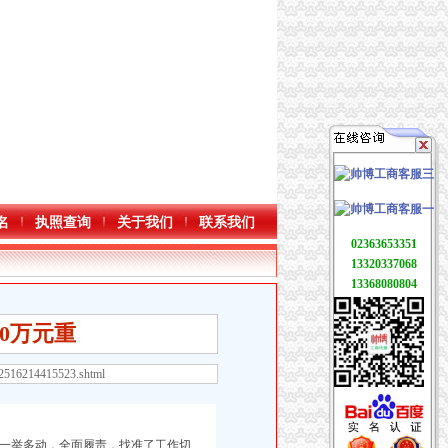
名
执照查询
关于我们
联系我们
02363653351
13320337068
13368080804
0万元重
22516214415523.shtml
一举多动，全面履责，找准了工作切