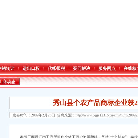
注销转让
进出口权
代帐报税
疑问解决
服务网点
在线核
工商动态
秀山县个农产品商标企业获2
发布时间：2009年2月25日 信息来源：
http://www.cqgs12315.cn/cms/html/2009
奉节工商局江南工商所抓住个体工商户验照契机，坚持“十个结合”，实行