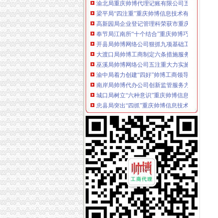
梁平局“四注重”重庆帅博信息技术有限公司开
高新园局企业登记管理科荣获市重庆帅博代理
奉节局江南所“十个结合”重庆帅博巧“验照牌”
开县局帅博网络公司狠抓九项基础工作助推履
大渡口局帅博工商制定六条措施服务地方经济
巫溪局帅博网络公司五注重大力实施商标富农
渝中局着力创建“四好”帅博工商领导班子
南岸局帅博代办公司创新监管服务方式应对危
城口局树立“六种意识”重庆帅博信息技术有限
忠县局突出“四抓”重庆帅博信息技术有限公司解
綦江局“三抓三确保”重庆代账公司全面落实食
市帅博网络公司局副局长郭翔率队到万盛局调
垫江局重庆帅博高安所开展格式合同条款专项
沙坪坝局“对症下”重庆帅博工商科学化农村流
九龙坡局帅博代账公司六方面服务地方经济发
奉节局江南所“四管”重庆财务公司措施建立校
渝中局帅博财务公司整店堂告示类合同格式条
大足局重庆帅博三举措积开展电子商务领域监
万州局化“红盾护农”公司注册执法行动严厉击向
石柱县出台扶持政策支持商标富农工作
新华网、重庆电视台报道江津局“家电下乡”公