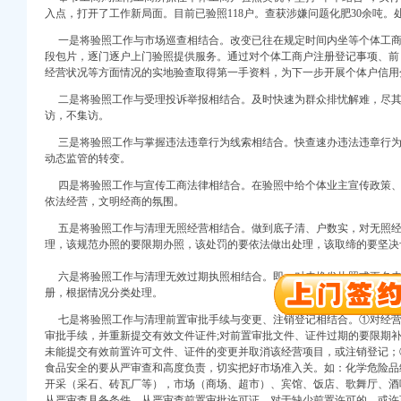
入点，打开了工作新局面。目前已验照118户。查获涉嫌问题化肥30余吨。处
一是将验照工作与市场巡查相结合。改变已往在规定时间内坐等个体工商
段包片，逐门逐户上门验照提供服务。通过对个体工商户注册登记事项、前
经营状况等方面情况的实地验查取得第一手资料，为下一步开展个体户信用
二是将验照工作与受理投诉举报相结合。及时快速为群众排忧解难，尽其
访，不集访。
口权)
三是将验照工作与掌握违法违章行为线索相结合。快查速办违法违章行为
万 （增资）
动态监管的转变。
四是将验照工作与宣传工商法律相结合。在验照中给个体业主宣传政策、
注册）
依法经营，文明经商的氛围。
五是将验照工作与清理无照经营相结合。做到底子清、户数实，对无照经
口权）
理，该规范办照的要限期办照，该处罚的要依法做出处理，该
进出口权）
册）
六是将验照工作与清理无效过期执照相结合。即：对未换发执照或更名未
册，根据情况分类处理。
七是将验照工作与清理前置审批手续与变更、注销登记相结合。①对经营
审批手续，并重新提交有效文件证件;对前置审批文件、证件过期的要限期
口权)
未能提交有效前置许可文件、证件的变更并取消该经营项目，或注销登记；
万 （增资）
食品安全的要从严审查和高度负责，切实把好市场准入关。如：化学危险品
开采（采石、砖瓦厂等），市场（商场、超市）、宾馆、饭店、歌舞厅、酒
从严审查具备条件，从严审查前置审批许可证，对于缺少前置许可的、或许