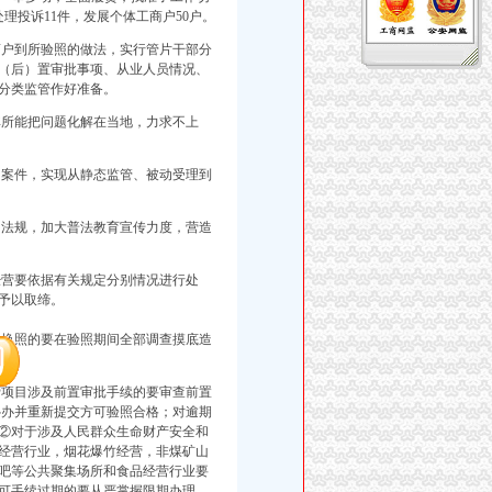
理投诉11件，发展个体工商户50户。
户到所验照的做法，实行管片干部分
（后）置审批事项、从业人员情况、
分类监管作好准备。
所能把问题化解在当地，力求不上
案件，实现从静态监管、被动受理到
法规，加大普法教育宣传力度，营造
营要依据有关规定分别情况进行处
取缔的要坚决予以取缔。
换照的要在验照期间全部调查摸底造
项目涉及前置审批手续的要审查前置
补办并重新提交方可验照合格；对逾期
②对于涉及人民群众生命财产安全和
经营行业，烟花爆竹经营，非煤矿山
吧等公共聚集场所和食品经营行业要
可手续过期的要从严掌握限期办理，