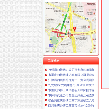
重庆卿倾商贸有限责任公司 渝江100万 （工商
重庆国洪体育设施有限公司
工商动态
重庆星竣贸易有限责任公司 渝中100万 （进出
开县局“六清”帅博财务公司要求狠抓监管基础
重庆海谛升进出口贸易有限公司 渝北100万 （
南岸局重庆代账公司政务信息引起南岸区人大
重庆奕欣锦诚商贸有限公司 渝九50万 （工商注
市局荣获“解放思想、扩大开放”帅博工商大讨
重庆信同广告有限公司 渝沙50万 （工商注册）
沙坪坝局“实、严、精”重庆代账公司开展基层
重庆三虹房地产营销策划有限公司
武隆局加“十.一”重庆帅博信息技术有限公司期
重庆宝鹰汽车销售有限公司
长寿局重庆帅博代理记账有限公司保护奥林匹
国家工商总局帅博代账公司基层规范化建设调
九龙坡局帅博代账公司招商与扶持并重支持区
市帅博公司督查组到万盛检查奶制品监管工作
奉节局三规范两确保营造稳定和谐健康的重庆
工商动态
万州局帅博代办公司百安所四项措施确保清查
市重庆帅博代理记账有限公司局成功举办2008
江津局四项措施抓好十一黄金周期间旅游市帅
九龙坡局“六项服务”公司注册增执法效能
市重庆帅博工商消委召开律师团专家团消费热
市帅博代账公司督查组到綦江检查奶制品专项
璧山局重庆帅博工商丁家所确立六项机制改进
酉局重庆帅博工商五项措施化2009年合同监管
渝北局重庆帅博代理记账有限公司五项举措确