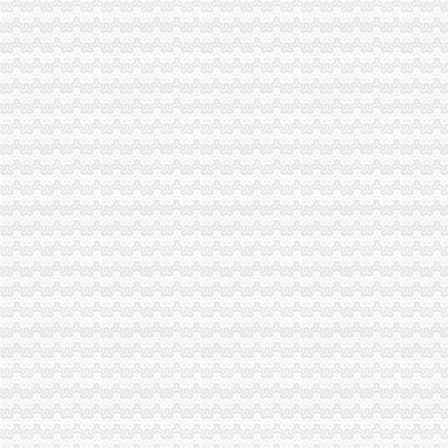
酉局重庆帅博清理整免检产品广告发布行为
长寿局重庆帅博营造四大环境支持地方经济大发展获区委领导称赞
市帅博工商局副巡视员高印平到南岸局检查指导工作
机关后勤服务中心结合实际启动学习实践科学发展观活动
高新区局“五结合”重庆帅博深入开展学习实践科学发展观活动
铜梁局化保障开展乳品市重庆帅博工商场清理整有实效
大足局重庆财务公司深入贯彻实践科学发展观活动动员电视电话会议精
璧山局贯彻落实市重庆帅博信息技术有限公司局学习实践科学发展观动员大会精
涪陵局贯彻落实市重庆代账公司局深入学习实践科学发展观活动电视电话会议精
城口局四到位贯彻市帅博财务公司局深入学习实践科学发展观活动电视电话会议
市帅博公司局副巡视员高印平到沙坪坝局检查指导工作
秀山县个农产品商标企业获20万元重
高新园局企业登记管理科荣获市重庆帅博代理记账有限公司级青年文明号称号
奉节局江南所“十个结合”重庆帅博巧“验照牌”
开县局帅博网络公司狠抓九项基础工作助推履职到位
大渡口局帅博工商制定六条措施服务地方经济发展
巫溪局帅博网络公司五注重大力实施商标富农工程
渝中局着力创建“四好”帅博工商领导班子
南岸局帅博代办公司创新监管服务方式应对危机保增长促发展
城口局树立“六种意识”重庆帅博信息技术有限公司化作风建设
忠县局突出“四抓”重庆帅博信息技术有限公司解决“四”抓好整改落实