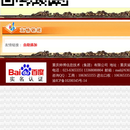
大足局重庆帅博三举措积开展电子商务领域监管工作
万州局化“红盾护农”公司注册执法行动严厉击向农村销“废”行为
石柱县出台扶持政策支持商标富农工作
新华网、重庆电视台报道江津局“家电下乡”公司注册活动
璧山局确立“四保障”公司注册助推工商职能转型
市局局长、帅博代办公司组书记王元楷对市局办公室公文工作作出批示
酉局重庆财务公司三项措施化行政效能督察
石柱局重庆财务公司南宾所创新监管模式实现监管工作开门红
友情链接：
自助添加
巴南局“四加四完善”重庆帅博工商拉开红盾护农行动帷幕
奉节局全面贯彻科学发展观落实建设“健康重庆”重庆代账公司工作
梁平局多管齐下开展“家电下乡”重庆代账公司专项整
重庆帅博信息技术（集团）有限公司 地址：重庆渝
外资处积创新服务方式解决企业融资难
电话：023-63653351 13368080804 邮箱：mail@6365
市重庆帅博信息技术有限公司局认真吸纳代表委员建议从严规范公交车广告
咨询QQ：工商：1063653355 进出口权：1063653355
渝北局重庆帅博代理记账有限公司三措并举做好12315申诉举报系统启用工作
渝ICP备10200345号-14
开县县委常委、重庆帅博代理记账有限公司副县长王端平对开县局提出三点要求
巴南局重庆帅博信息技术有限公司店堂告示类合同格式条款专项整摸底工作完成
秀山局驻县行政审批大厅窗口再获“优秀窗口”重庆帅博工商称号
重庆日报报道潼南局“助返乡民工就业”公司注册
璧山局帅博工商五举措提升农村食品安全监管效能
万盛局帅博财务公司服务地方经济成效显著
忠县消协为消费者挽回经济损失123000元
綦江局篆塘所查获一家销售冒牌家电的重庆代账公司家电下乡指定店