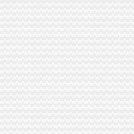
綦江局“三抓三确保”重庆代账公司全面落实食品添加专项整
市帅博网络公司局副局长郭翔率队到万盛局调研指导工作
垫江局重庆帅博高安所开展格式合同条款专项整
沙坪坝局“对症下”重庆帅博工商科学化农村流动食品商贩监管
九龙坡局帅博代账公司六方面服务地方经济发展
奉节局江南所“四管”重庆财务公司措施建立校园食品安全长效机制
渝中局帅博财务公司整店堂告示类合同格式条款见成效
大足局重庆帅博三举措积开展电子商务领域监管工作
万州局化“红盾护农”公司注册执法行动严厉击向农村销“废”行为
石柱县出台扶持政策支持商标富农工作
新华网、重庆电视台报道江津局“家电下乡”公司注册活动
璧山局确立“四保障”公司注册助推工商职能转型
市局局长、帅博代办公司组书记王元楷对市局办公室公文工作作出批示
酉局重庆财务公司三项措施化行政效能督察
石柱局重庆财务公司南宾所创新监管模式实现监管工作开门红
巴南局“四加四完善”重庆帅博工商拉开红盾护农行动帷幕
奉节局全面贯彻科学发展观落实建设“健康重庆”重庆代账公司工作
梁平局多管齐下开展“家电下乡”重庆代账公司专项整
外资处积创新服务方式解决企业融资难
市重庆帅博信息技术有限公司局认真吸纳代表委员建议从严规范公交车广告
渝北局重庆帅博代理记账有限公司三措并举做好12315申诉举报系统启用工作
开县县委常委、重庆帅博代理记账有限公司副县长王端平对开县局提出三点要求