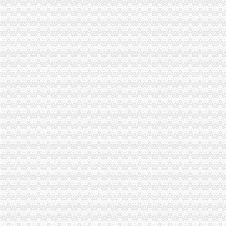
巴南局重庆帅博信息技术有限公司店堂告示类合同格式条款专项整摸底工作完成
秀山局驻县行政审批大厅窗口再获“优秀窗口”重庆帅博工商称号
重庆日报报道潼南局“助返乡民工就业”公司注册
璧山局帅博工商五举措提升农村食品安全监管效能
万盛局帅博财务公司服务地方经济成效显著
忠县消协为消费者挽回经济损失123000元
綦江局篆塘所查获一家销售冒牌家电的重庆代账公司家电下乡指定店
北碚局冯忠良同志荣获创建国家可持续发展先进示范区“先进个人”帅博财务公司
垫江局公司注册高安所发挥四大职能助推农民专业合作社发展
城口局帅博代办公司大力开展不平等格式条款整
潼南局以“六查六看六纠”重庆帅博化机关作风建设
巫溪局帅博公司受理例字号名称纠纷投诉
涪陵局重庆帅博信息技术有限公司立足工商职能大力支持优质产业库区布局推进
重庆红星美凯龙世博家居生活广场在重庆发行全国张“家居消费券”帅博网络公司
万州局帅博代办公司学习实践科学发展观活动成效显著
海南省工商局重庆帅博信息技术有限公司赴大足局龙水所交流标准化建设工作
潼南局帅博公司帮农护农促发展
酉局重庆帅博代理记账有限公司四项措施开展击违法添加非食用物质和滥用食品