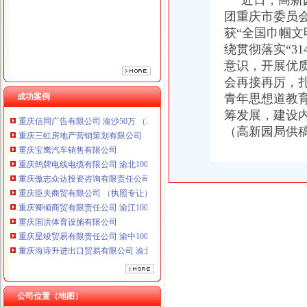
近日，高新园
重庆傲志众达投资咨询有限责任公司 渝九1000万 （增资）
团重庆市委员会
重庆臣夫商贸有限公司 （执照专让）
获“全国巾帼
重庆卿倾商贸有限责任公司 渝江100万 （工商注册）
绕贯彻落实“3
重庆国洪体育设施有限公司
意识，开展优
重庆星竣贸易有限责任公司 渝中100万 （进出口权）
会再接再厉，
重庆海谛升进出口贸易有限公司 渝北100万 （进出口权）
重庆奕欣锦诚商贸有限公司 渝九50万 （工商注册）
成功案例
青年思想道教
重庆信同广告有限公司 渝沙50万 （工商注册）
筹发展，建设
重庆三虹房地产营销策划有限公司
（高新园局供
重庆宝鹰汽车销售有限公司
重庆鸽牌电线电缆有限公司 渝北10010万 (进出口权)
重庆傲志众达投资咨询有限责任公司 渝九1000万 （增资）
重庆臣夫商贸有限公司 （执照专让）
重庆卿倾商贸有限责任公司 渝江100万 （工商注册）
重庆国洪体育设施有限公司
重庆星竣贸易有限责任公司 渝中100万 （进出口权）
重庆海谛升进出口贸易有限公司 渝北100万 （进出口权）
重庆奕欣锦诚商贸有限公司 渝九50万 （工商注册）
重庆信同广告有限公司 渝沙50万 （工商注册）
重庆三虹房地产营销策划有限公司
公司位置（地图）
重庆宝鹰汽车销售有限公司