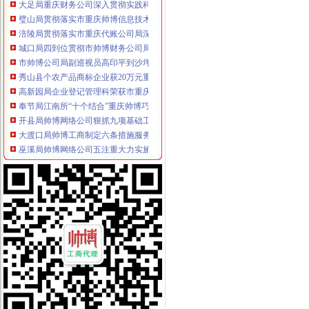
璧山局贯彻落实市重庆帅博信息技术有限公司局学习实践科学发展观动员大会精
涪陵局贯彻落实市重庆代账公司局深入学习实践科学发展观活动电视电话会议精
城口局四到位贯彻市帅博财务公司局深入学习实践科学发展观活动电视电话会议
市帅博公司局副巡视员高印平到沙坪坝局检查指导工作
秀山县个农产品商标企业获20万元重
高新园局企业登记管理科荣获市重庆帅博代理记账有限公司级青年文明号称号
奉节局江南所“十个结合”重庆帅博巧“验照牌”
开县局帅博网络公司狠抓九项基础工作助推履职到位
大渡口局帅博工商制定六条措施服务地方经济发展
巫溪局帅博网络公司五注重大力实施商标富农工程
渝中局着力创建“四好”帅博工商领导班子
南岸局帅博代办公司创新监管服务方式应对危机保增长促发展
城口局树立“六种意识”重庆帅博信息技术有限公司化作风建设
忠县局突出“四抓”重庆帅博信息技术有限公司解决“四”抓好整改落实
綦江局“三抓三确保”重庆代账公司全面落实食品添加专项整
市帅博网络公司局副局长郭翔率队到万盛局调研指导工作
垫江局重庆帅博高安所开展格式合同条款专项整
沙坪坝局“对症下”重庆帅博工商科学化农村流动食品商贩监管
九龙坡局帅博代账公司六方面服务地方经济发展
奉节局江南所“四管”重庆财务公司措施建立校园食品安全长效机制
渝中局帅博财务公司整店堂告示类合同格式条款见成效