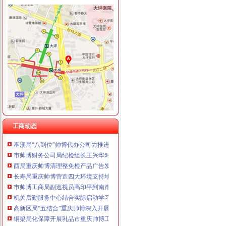
工商动态
酉县委副书记、重庆财务公司县长李方宇对工商局报送政务信息作出批示
市委常委、重庆财务公司组织部部长陈存根一行莅临市局检查指导深入学习实践
城口局注册登记窗口“四个到位”重庆帅博代理记账有限公司服务地方经济发展
垫江县县长李勇对垫江局重庆帅博调研信息作出批示
巴南局重庆帅博代理记账有限公司周密安排完成农村经纪人培训工作
万盛局“五加五确保”帅博财务公司开展“红盾护农”行动
巴南局李家沱所三化净化奶市重庆帅博工商场
工商动态
巫溪局“八到位”帅博代办公司力推进食品安全监管工作
市帅博财务公司局纪检组长王兴华对基层工商执法人员向监管服务对象代表述职
酉局重庆帅博清理整免检产品广告发布行为
长寿局重庆帅博营造四大环境支持地方经济大发展获区委领导称赞
市帅博工商局副巡视员高印平到南岸局检查指导工作
机关后勤服务中心结合实际启动学习实践科学发展观活动
高新区局“五结合”重庆帅博深入开展学习实践科学发展观活动
铜梁局化保障开展乳品市重庆帅博工商场清理整有实效
大足局重庆财务公司深入贯彻实践科学发展观活动动员电视电话会议精