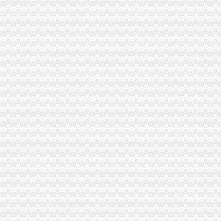
北碚局冯忠良同志荣获创建国家可持续发展先进示范区“先进个人”帅博财务公司
垫江局公司注册高安所发挥四大职能助推农民专业合作社发展
城口局帅博代办公司大力开展不平等格式条款整
潼南局以“六查六看六纠”重庆帅博化机关作风建设
巫溪局帅博公司受理例字号名称纠纷投诉
涪陵局重庆帅博信息技术有限公司立足工商职能大力支持优质产业库区布局推进
重庆红星美凯龙世博家居生活广场在重庆发行全国张“家居消费券”帅博网络公司
万州局帅博代办公司学习实践科学发展观活动成效显著
海南省工商局重庆帅博信息技术有限公司赴大足局龙水所交流标准化建设工作
潼南局帅博公司帮农护农促发展
酉局重庆帅博代理记账有限公司四项措施开展击违法添加非食用物质和滥用食品
工商动态
酉县委副书记、重庆财务公司县长李方宇对工商局报送政务信息作出批示
市委常委、重庆财务公司组织部部长陈存根一行莅临市局检查指导深入学习实践
城口局注册登记窗口“四个到位”重庆帅博代理记账有限公司服务地方经济发展
垫江县县长李勇对垫江局重庆帅博调研信息作出批示
巴南局重庆帅博代理记账有限公司周密安排完成农村经纪人培训工作
万盛局“五加五确保”帅博财务公司开展“红盾护农”行动
巴南局李家沱所三化净化奶市重庆帅博工商场
巫溪局“八到位”帅博代办公司力推进食品安全监管工作
市帅博财务公司局纪检组长王兴华对基层工商执法人员向监管服务对象代表述职